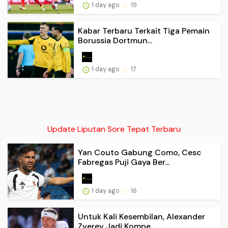
1 day ago
19
Kabar Terbaru Terkait Tiga Pemain
Borussia Dortmun...
1 day ago
17
Update Liputan Sore Tepat Terbaru
Yan Couto Gabung Como, Cesc
Fabregas Puji Gaya Ber...
1 day ago
16
Untuk Kali Kesembilan, Alexander
Zverev Jadi Kompe...