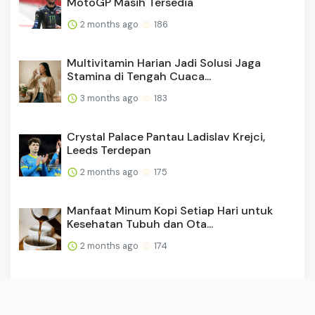
MotoGP Masih Tersedia
2 months ago
186
Multivitamin Harian Jadi Solusi Jaga
Stamina di Tengah Cuaca...
3 months ago
183
Crystal Palace Pantau Ladislav Krejci,
Leeds Terdepan
2 months ago
175
Manfaat Minum Kopi Setiap Hari untuk
Kesehatan Tubuh dan Ota...
2 months ago
174
Prediksi Gibraltar vs British Virgin Islands,
04 Juni 2026 P...