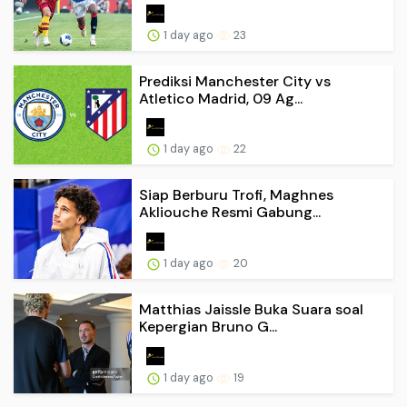
1 day ago
23
Prediksi Manchester City vs
Atletico Madrid, 09 Ag...
1 day ago
22
Siap Berburu Trofi, Maghnes
Akliouche Resmi Gabung...
1 day ago
20
Matthias Jaissle Buka Suara soal
Kepergian Bruno G...
1 day ago
19