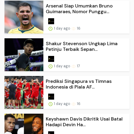
Arsenal Siap Umumkan Bruno
Guimaraes, Nomor Punggu...
1 day ago
16
Shakur Stevenson Ungkap Lima
Petinju Terbaik Sepan...
1 day ago
17
Prediksi Singapura vs Timnas
Indonesia di Piala AF...
1 day ago
16
Keyshawn Davis Dikritik Usai Batal
Hadapi Devin Ha...