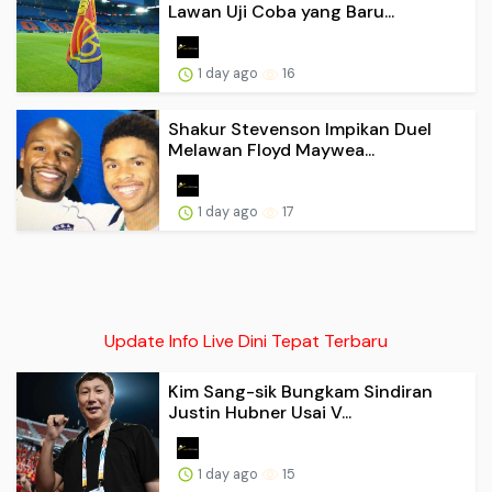
Lawan Uji Coba yang Baru...
1 day ago
16
Shakur Stevenson Impikan Duel
Melawan Floyd Maywea...
1 day ago
17
Update Info Live Dini Tepat Terbaru
Kim Sang-sik Bungkam Sindiran
Justin Hubner Usai V...
1 day ago
15