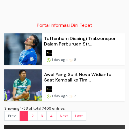
Portal Informasi Dini Tepat
Tottenham Disaingi Trabzonspor
Dalam Perburuan Str...
1 day ago
8
Awal Yang Sulit Nova Widianto
Saat Kembali ke Tim ...
1 day ago
7
Showing 1-38 of total 7409 entries.
Prev.
1
2
3
4
Next
Last