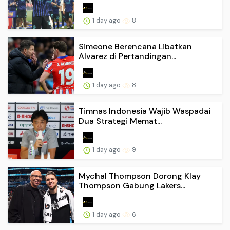
1 day ago
8
Simeone Berencana Libatkan
Alvarez di Pertandingan...
1 day ago
8
Timnas Indonesia Wajib Waspadai
Dua Strategi Memat...
1 day ago
9
Mychal Thompson Dorong Klay
Thompson Gabung Lakers...
1 day ago
6