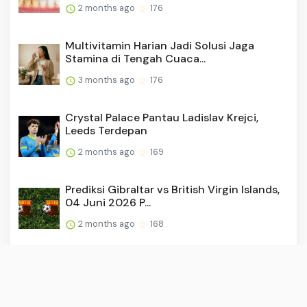
2 months ago
176
Multivitamin Harian Jadi Solusi Jaga
Stamina di Tengah Cuaca...
3 months ago
176
Crystal Palace Pantau Ladislav Krejci,
Leeds Terdepan
2 months ago
169
Prediksi Gibraltar vs British Virgin Islands,
04 Juni 2026 P...
2 months ago
168
Manfaat Minum Kopi Setiap Hari untuk
Kesehatan Tubuh dan Ota...
2 months ago
165