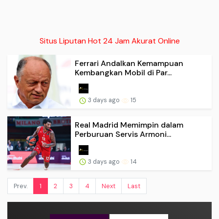
Situs Liputan Hot 24 Jam Akurat Online
Ferrari Andalkan Kemampuan
Kembangkan Mobil di Par...
3 days ago
15
Real Madrid Memimpin dalam
Perburuan Servis Armoni...
3 days ago
14
Prev.
1
2
3
4
Next
Last