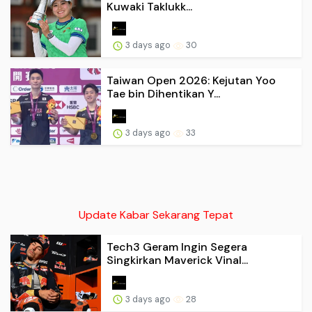
Kuwaki Taklukk...
3 days ago
30
Taiwan Open 2026: Kejutan Yoo
Tae bin Dihentikan Y...
3 days ago
33
Update Kabar Sekarang Tepat
Tech3 Geram Ingin Segera
Singkirkan Maverick Vinal...
3 days ago
28