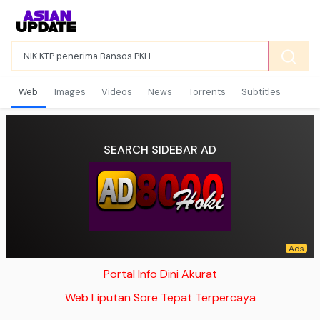
Web
Images
Videos
News
Torrents
Subtitles
SEARCH SIDEBAR AD
Portal Info Dini Akurat
Web Liputan Sore Tepat Terpercaya