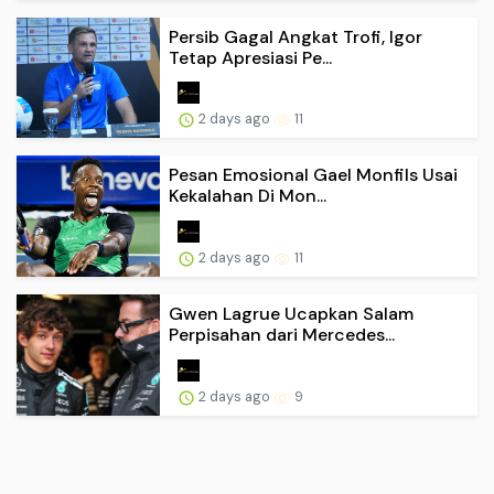
Persib Gagal Angkat Trofi, Igor
Tetap Apresiasi Pe...
2 days ago
11
Pesan Emosional Gael Monfils Usai
Kekalahan Di Mon...
2 days ago
11
Gwen Lagrue Ucapkan Salam
Perpisahan dari Mercedes...
2 days ago
9