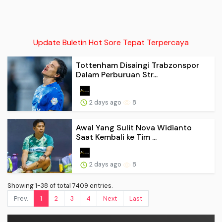
Update Buletin Hot Sore Tepat Terpercaya
Tottenham Disaingi Trabzonspor
Dalam Perburuan Str...
2 days ago
8
Awal Yang Sulit Nova Widianto
Saat Kembali ke Tim ...
2 days ago
8
Showing 1-38 of total 7409 entries.
Prev.
1
2
3
4
Next
Last