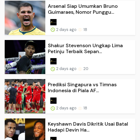
Arsenal Siap Umumkan Bruno
Guimaraes, Nomor Punggu...
2 days ago
18
Shakur Stevenson Ungkap Lima
Petinju Terbaik Sepan...
2 days ago
20
Prediksi Singapura vs Timnas
Indonesia di Piala AF...
2 days ago
18
Keyshawn Davis Dikritik Usai Batal
Hadapi Devin Ha...