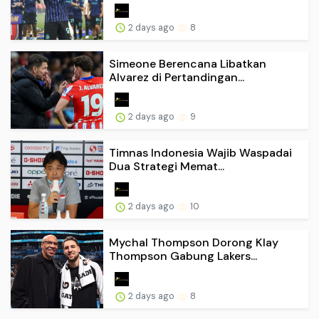
2 days ago
8
Simeone Berencana Libatkan
Alvarez di Pertandingan...
2 days ago
9
Timnas Indonesia Wajib Waspadai
Dua Strategi Memat...
2 days ago
10
Mychal Thompson Dorong Klay
Thompson Gabung Lakers...
2 days ago
8