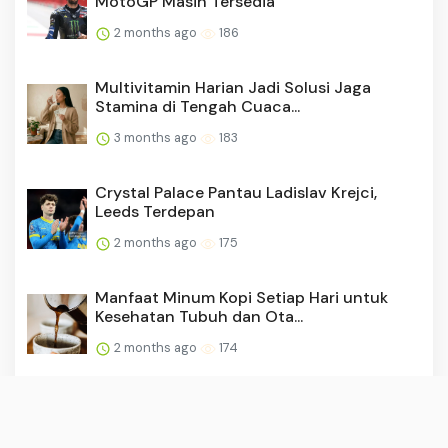
MotoGP Masih Tersedia
2 months ago
186
Multivitamin Harian Jadi Solusi Jaga
Stamina di Tengah Cuaca...
3 months ago
183
Crystal Palace Pantau Ladislav Krejci,
Leeds Terdepan
2 months ago
175
Manfaat Minum Kopi Setiap Hari untuk
Kesehatan Tubuh dan Ota...
2 months ago
174
Prediksi Gibraltar vs British Virgin Islands,
04 Juni 2026 P...