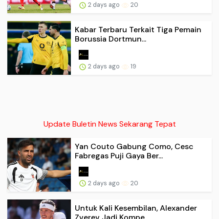
2 days ago
20
Kabar Terbaru Terkait Tiga Pemain
Borussia Dortmun...
2 days ago
19
Update Buletin News Sekarang Tepat
Yan Couto Gabung Como, Cesc
Fabregas Puji Gaya Ber...
2 days ago
20
Untuk Kali Kesembilan, Alexander
Zverev Jadi Kompe...