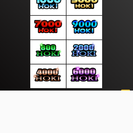
About Us
·
Contact Us
·
Terms & Conditions
·
© asianupdate.info 2026. All rights are reserved
Helath |
Pilkada |