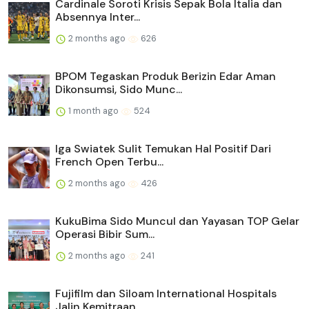
Cardinale Soroti Krisis Sepak Bola Italia dan
Absennya Inter...
2 months ago
626
BPOM Tegaskan Produk Berizin Edar Aman
Dikonsumsi, Sido Munc...
1 month ago
524
Iga Swiatek Sulit Temukan Hal Positif Dari
French Open Terbu...
2 months ago
426
KukuBima Sido Muncul dan Yayasan TOP Gelar
Operasi Bibir Sum...
2 months ago
241
Fujifilm dan Siloam International Hospitals
Jalin Kemitraan ...