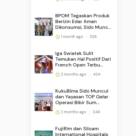
BPOM Tegaskan Produk
Berizin Edar Aman
Dikonsumsi, Sido Munc...
1 month ago
526
Iga Swiatek Sulit
Temukan Hal Positif Dari
French Open Terbu...
2 months ago
434
KukuBima Sido Muncul
dan Yayasan TOP Gelar
Operasi Bibir Sum...
2 months ago
246
Fujifilm dan Siloam
International Hospitals