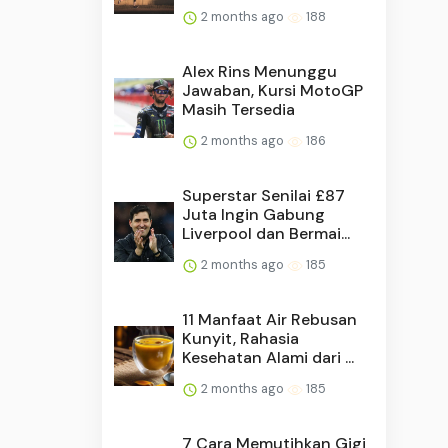
2 months ago
188
Alex Rins Menunggu
Jawaban, Kursi MotoGP
Masih Tersedia
2 months ago
186
Superstar Senilai £87
Juta Ingin Gabung
Liverpool dan Bermai...
2 months ago
185
11 Manfaat Air Rebusan
Kunyit, Rahasia
Kesehatan Alami dari ...
2 months ago
185
7 Cara Memutihkan Gigi