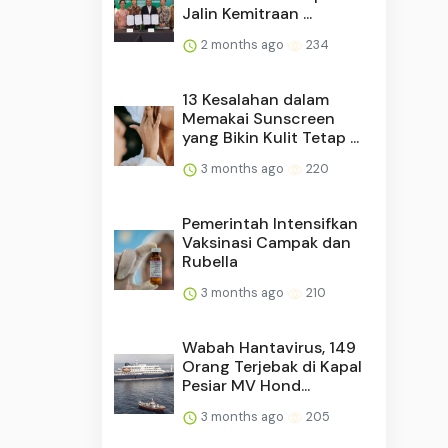
Jalin Kemitraan ...
2 months ago
234
13 Kesalahan dalam
Memakai Sunscreen
yang Bikin Kulit Tetap ...
3 months ago
220
Pemerintah Intensifkan
Vaksinasi Campak dan
Rubella
3 months ago
210
Wabah Hantavirus, 149
Orang Terjebak di Kapal
Pesiar MV Hond...
3 months ago
205