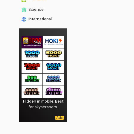
Science
International
Hidden in mobile, Best
for skyscrapers.