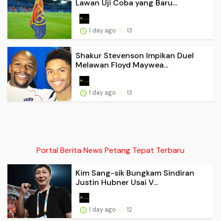
Lawan Uji Coba yang Baru...
1 day ago
13
Shakur Stevenson Impikan Duel
Melawan Floyd Maywea...
1 day ago
13
Portal Berita News Petang Tepat Terbaru
Kim Sang-sik Bungkam Sindiran
Justin Hubner Usai V...
1 day ago
12