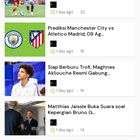
1 day ago
20
Prediksi Manchester City vs
Atletico Madrid, 09 Ag...
1 day ago
18
Siap Berburu Trofi, Maghnes
Akliouche Resmi Gabung...
1 day ago
18
Matthias Jaissle Buka Suara soal
Kepergian Bruno G...
1 day ago
14