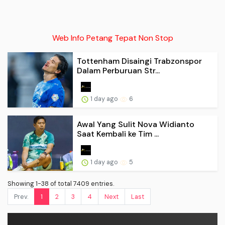
Web Info Petang Tepat Non Stop
Tottenham Disaingi Trabzonspor
Dalam Perburuan Str...
1 day ago
6
Awal Yang Sulit Nova Widianto
Saat Kembali ke Tim ...
1 day ago
5
Showing 1-38 of total 7409 entries.
Prev.
1
2
3
4
Next
Last