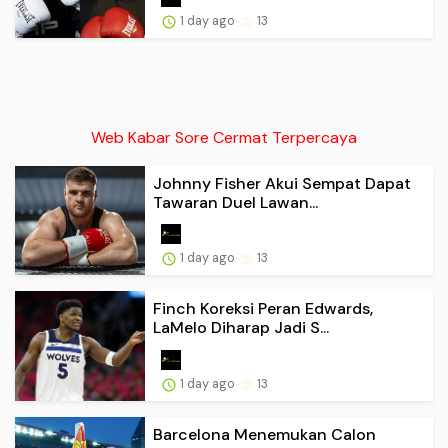
1 day ago
13
Web Kabar Sore Cermat Terpercaya
Johnny Fisher Akui Sempat Dapat
Tawaran Duel Lawan...
1 day ago
13
Finch Koreksi Peran Edwards,
LaMelo Diharap Jadi S...
1 day ago
13
Barcelona Menemukan Calon