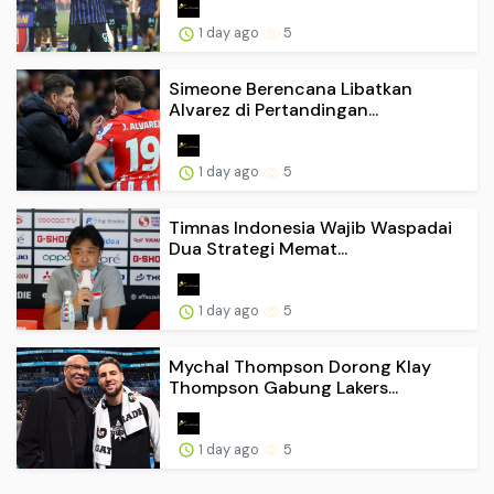
1 day ago
5
Simeone Berencana Libatkan
Alvarez di Pertandingan...
1 day ago
5
Timnas Indonesia Wajib Waspadai
Dua Strategi Memat...
1 day ago
5
Mychal Thompson Dorong Klay
Thompson Gabung Lakers...
1 day ago
5