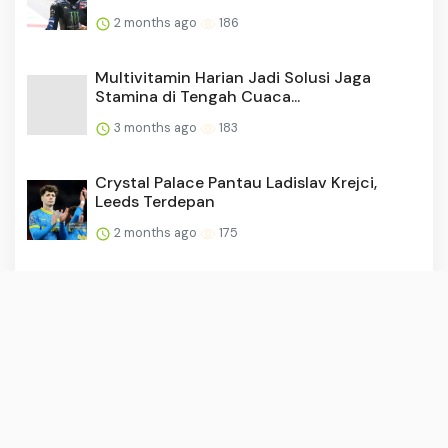
2 months ago
186
Multivitamin Harian Jadi Solusi Jaga
Stamina di Tengah Cuaca...
3 months ago
183
Crystal Palace Pantau Ladislav Krejci,
Leeds Terdepan
2 months ago
175
Manfaat Minum Kopi Setiap Hari untuk
Kesehatan Tubuh dan Ota...
2 months ago
174
Prediksi Gibraltar vs British Virgin Islands,
04 Juni 2026 P...
2 months ago
172