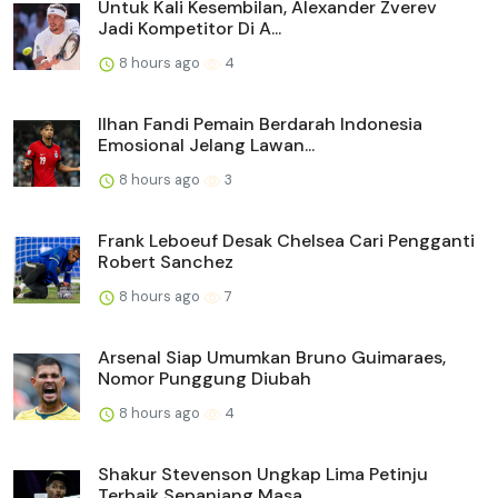
Untuk Kali Kesembilan, Alexander Zverev
Jadi Kompetitor Di A...
8 hours ago
4
Ilhan Fandi Pemain Berdarah Indonesia
Emosional Jelang Lawan...
8 hours ago
3
Frank Leboeuf Desak Chelsea Cari Pengganti
Robert Sanchez
8 hours ago
7
Arsenal Siap Umumkan Bruno Guimaraes,
Nomor Punggung Diubah
8 hours ago
4
Shakur Stevenson Ungkap Lima Petinju
Terbaik Sepanjang Masa ...