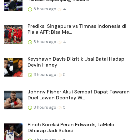
8 hours ago
4
Prediksi Singapura vs Timnas Indonesia di
Piala AFF: Bisa Me...
8 hours ago
4
Keyshawn Davis Dikritik Usai Batal Hadapi
Devin Haney
8 hours ago
5
Johnny Fisher Akui Sempat Dapat Tawaran
Duel Lawan Deontay W...
8 hours ago
5
Finch Koreksi Peran Edwards, LaMelo
Diharap Jadi Solusi