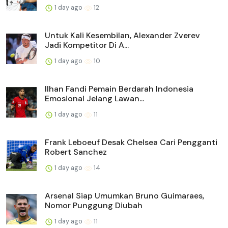
1 day ago
12
Untuk Kali Kesembilan, Alexander Zverev
Jadi Kompetitor Di A...
1 day ago
10
Ilhan Fandi Pemain Berdarah Indonesia
Emosional Jelang Lawan...
1 day ago
11
Frank Leboeuf Desak Chelsea Cari Pengganti
Robert Sanchez
1 day ago
14
Arsenal Siap Umumkan Bruno Guimaraes,
Nomor Punggung Diubah
1 day ago
11