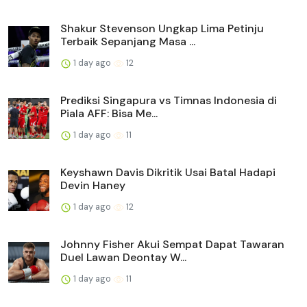
Shakur Stevenson Ungkap Lima Petinju
Terbaik Sepanjang Masa ...
1 day ago
12
Prediksi Singapura vs Timnas Indonesia di
Piala AFF: Bisa Me...
1 day ago
11
Keyshawn Davis Dikritik Usai Batal Hadapi
Devin Haney
1 day ago
12
Johnny Fisher Akui Sempat Dapat Tawaran
Duel Lawan Deontay W...
1 day ago
11