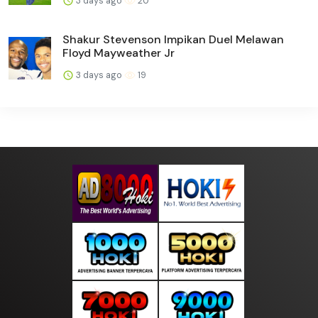
3 days ago
20
Shakur Stevenson Impikan Duel Melawan
Floyd Mayweather Jr
3 days ago
19