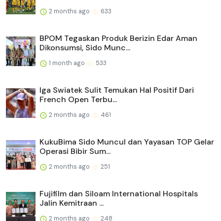
2 months ago
633
BPOM Tegaskan Produk Berizin Edar Aman
Dikonsumsi, Sido Munc...
1 month ago
533
Iga Swiatek Sulit Temukan Hal Positif Dari
French Open Terbu...
2 months ago
461
KukuBima Sido Muncul dan Yayasan TOP Gelar
Operasi Bibir Sum...
2 months ago
251
Fujifilm dan Siloam International Hospitals
Jalin Kemitraan ...
2 months ago
248