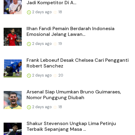
Jadi Kompetitor Di A...
2 days ago
18
Ilhan Fandi Pemain Berdarah Indonesia
Emosional Jelang Lawan...
2 days ago
19
Frank Leboeuf Desak Chelsea Cari Pengganti
Robert Sanchez
2 days ago
20
Arsenal Siap Umumkan Bruno Guimaraes,
Nomor Punggung Diubah
2 days ago
18
Shakur Stevenson Ungkap Lima Petinju
Terbaik Sepanjang Masa ...