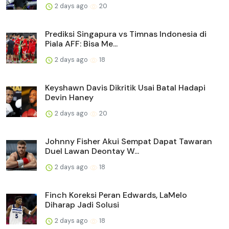
2 days ago
20
Prediksi Singapura vs Timnas Indonesia di
Piala AFF: Bisa Me...
2 days ago
18
Keyshawn Davis Dikritik Usai Batal Hadapi
Devin Haney
2 days ago
20
Johnny Fisher Akui Sempat Dapat Tawaran
Duel Lawan Deontay W...
2 days ago
18
Finch Koreksi Peran Edwards, LaMelo
Diharap Jadi Solusi
2 days ago
18