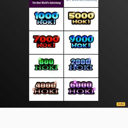
About Us
·
Contact Us
·
Terms & Conditions
·