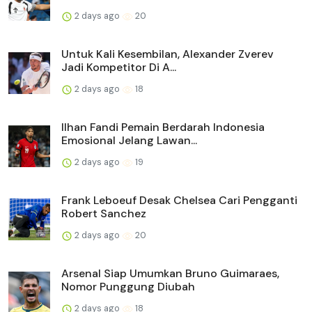
2 days ago
20
Untuk Kali Kesembilan, Alexander Zverev
Jadi Kompetitor Di A...
2 days ago
18
Ilhan Fandi Pemain Berdarah Indonesia
Emosional Jelang Lawan...
2 days ago
19
Frank Leboeuf Desak Chelsea Cari Pengganti
Robert Sanchez
2 days ago
20
Arsenal Siap Umumkan Bruno Guimaraes,
Nomor Punggung Diubah
2 days ago
18