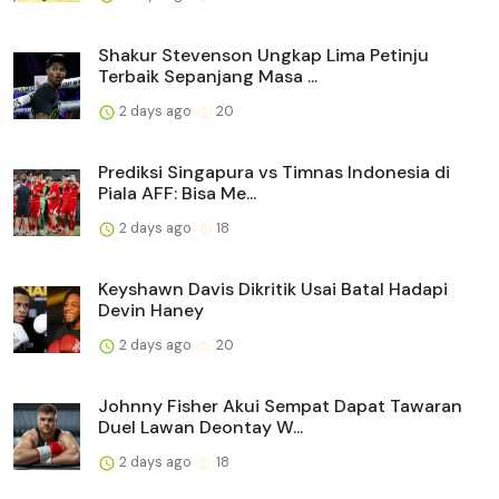
Shakur Stevenson Ungkap Lima Petinju
Terbaik Sepanjang Masa ...
2 days ago
20
Prediksi Singapura vs Timnas Indonesia di
Piala AFF: Bisa Me...
2 days ago
18
Keyshawn Davis Dikritik Usai Batal Hadapi
Devin Haney
2 days ago
20
Johnny Fisher Akui Sempat Dapat Tawaran
Duel Lawan Deontay W...
2 days ago
18