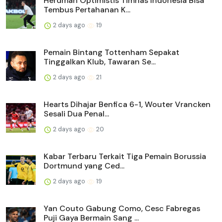
Herdman Optimistis Timnas Indonesia Bisa
Tembus Pertahanan K...
2 days ago
19
Pemain Bintang Tottenham Sepakat
Tinggalkan Klub, Tawaran Se...
2 days ago
21
Hearts Dihajar Benfica 6-1, Wouter Vrancken
Sesali Dua Penal...
2 days ago
20
Kabar Terbaru Terkait Tiga Pemain Borussia
Dortmund yang Ced...
2 days ago
19
Yan Couto Gabung Como, Cesc Fabregas
Puji Gaya Bermain Sang ...