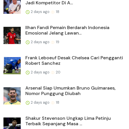
Jadi Kompetitor Di A...
2 days ago
18
Ilhan Fandi Pemain Berdarah Indonesia
Emosional Jelang Lawan...
2 days ago
19
Frank Leboeuf Desak Chelsea Cari Pengganti
Robert Sanchez
2 days ago
20
Arsenal Siap Umumkan Bruno Guimaraes,
Nomor Punggung Diubah
2 days ago
18
Shakur Stevenson Ungkap Lima Petinju
Terbaik Sepanjang Masa ...