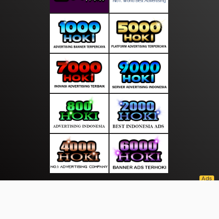
About Us
·
Contact Us
·
Terms & Conditions
·