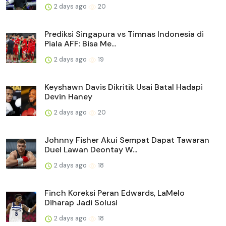
2 days ago
20
Prediksi Singapura vs Timnas Indonesia di
Piala AFF: Bisa Me...
2 days ago
19
Keyshawn Davis Dikritik Usai Batal Hadapi
Devin Haney
2 days ago
20
Johnny Fisher Akui Sempat Dapat Tawaran
Duel Lawan Deontay W...
2 days ago
18
Finch Koreksi Peran Edwards, LaMelo
Diharap Jadi Solusi
2 days ago
18