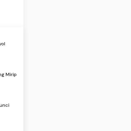
yol
ng Mirip
unci