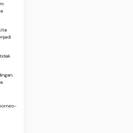
am.
da
kita
enjadi
tidak
dingan.
a.
-borneo-