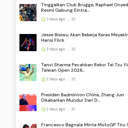
Tinggalkan Club Brugge, Raphael Onyed
Resmi Gabung Eintra...
2 days ago
22
Jesse Bisiwu Akan Bekerja Keras Meyaki
Hansi Flick
2 days ago
22
Tanvi Sharma Pecahkan Rekor Tai Tzu Yi
Taiwan Open 2026...
2 days ago
22
Presiden Badminton China, Zhang Jun
Dikabarkan Mundur Dari D...
2 days ago
21
Francesco Bagnaia Minta MotoGP Tiru 