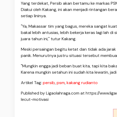
Yang terdekat, Persib akan bertamu ke markas PSM 
Diakui oleh Kakang, ini akan menjadi rintangan be
setiap lininya.
"Ya, Makassar tim yang bagus, mereka sangat kuat 
bakal lebih antusias, lebih bekerja keras lagi lah d
juara tahun ini," tutur Kakang.
Meski persaingan begitu ketat dan tidak ada jarak 
panik. Menurutnya justru situasi tersebut membuatn
"Mungkin engga jadi beban buat kita, tapi kita bak
Karena mungkin setahun ini sudah kita lewatin, jad
Artikel Tag:
persib
,
psm
,
kakang rudianto
Published by Ligaolahraga.com at https://www.l
lecut-motivasi