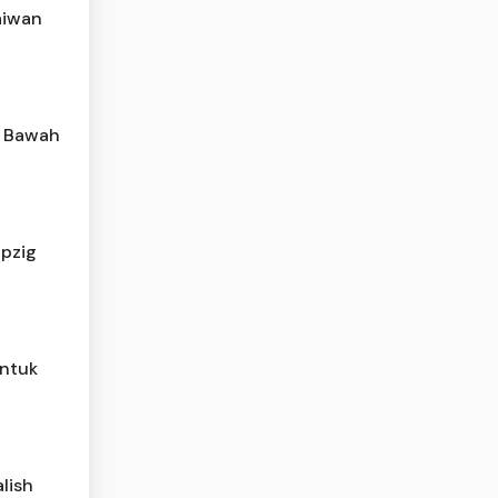
aiwan
i Bawah
ipzig
untuk
lish