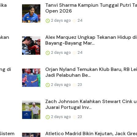
ika
Tanvi Sharma Kampiun Tunggal Putri T
Open 2026
2 days ago
24
nkan
Alex Marquez Ungkap Tekanan Hidup d
Bayang-Bayang Mar...
2 days ago
24
ng di
Orjan Nyland Temukan Klub Baru, RB Le
Jadi Pelabuhan Be...
2 days ago
23
Zach Johnson Kalahkan Stewart Cink 
Juarai Portugal Inv...
2 days ago
23
Sistem
Atletico Madrid Bikin Kejutan, Jack Grea