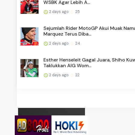
WSBK Agar Lebih A...
2 days ago
25
Sejumlah Rider MotoGP Akui Muak Nam
Marquez Terus Diba...
2 days ago
24
Esther Henseleit Gagal Juara, Shiho Ku
Taklukkan AIG Wom...
2 days ago
22