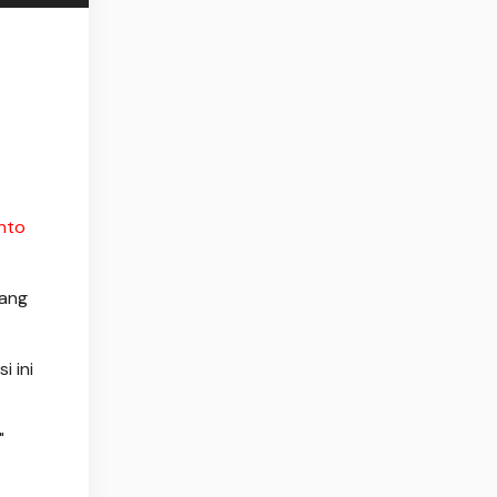
nto
yang
i ini
"