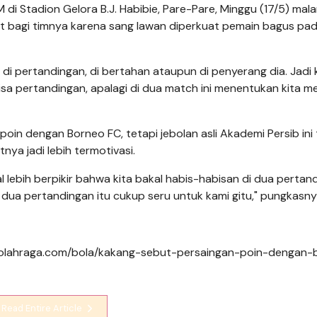
di Stadion Gelora B.J. Habibie, Pare-Pare, Minggu (17/5) mal
rat bagi timnya karena sang lawan diperkuat pemain bagus pa
di pertandingan, di bertahan ataupun di penyerang dia. Jadi 
i sisa pertandingan, apalagi di dua match ini menentukan kita m
poin dengan Borneo FC, tetapi jebolan asli Akademi Persib ini 
ya jadi lebih termotivasi.
al lebih berpikir bahwa kita bakal habis-habisan di dua pertan
i dua pertandingan itu cukup seru untuk kami gitu," pungkasny
igaolahraga.com/bola/kakang-sebut-persaingan-poin-dengan
Read Entire Article