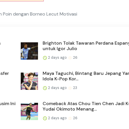
n Poin dengan Borneo Lecut Motivasi
s
Brighton Tolak Tawaran Perdana Espan
untuk Igor Julio
2 days ago
26
sfer
Maya Taguchi, Bintang Baru Jepang Ya
Idola K-Pop Kor...
2 days ago
23
sim Ini
Comeback Atas Chou Tien Chen Jadi K
Yudai Okimoto Menang...
2 days ago
26