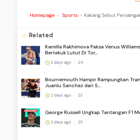
Homepage
Sports
Kakang Sebut Persainga
Related
Kamilla Rakhimova Paksa Venus William
Bertekuk Lutut Di Tor...
2 days ago
24
Bournemouth Hampir Rampungkan Tran
Juanlu Sanchez dari S...
2 days ago
23
George Russell Ungkap Tantangan F1 Mu
2 days ago
25