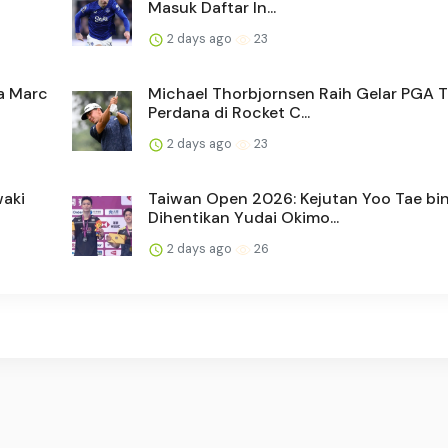
Masuk Daftar In...
2 days ago
23
a Marc
Michael Thorbjornsen Raih Gelar PGA 
Perdana di Rocket C...
2 days ago
23
waki
Taiwan Open 2026: Kejutan Yoo Tae bi
Dihentikan Yudai Okimo...
2 days ago
26