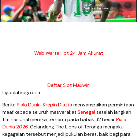
Web Warta Hot 24 Jam Akurat
Daftar Slot Maxwin
Ligaolahraga.com -
Berita
Piala Dunia
:
Krepin Diatta
menyampaikan permintaan
maaf kepada seluruh masyarakat
Senegal
setelah langkah
tim nasional mereka terhenti pada babak 32 besar
Piala
Dunia 2026
. Gelandang The Lions of Teranga mengakui
kegagalan tersebut menjadi pukulan berat, baik bagi para