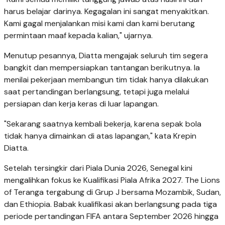
harus belajar darinya. Kegagalan ini sangat menyakitkan.
Kami gagal menjalankan misi kami dan kami berutang
permintaan maaf kepada kalian," ujarnya.
Menutup pesannya, Diatta mengajak seluruh tim segera
bangkit dan mempersiapkan tantangan berikutnya. Ia
menilai pekerjaan membangun tim tidak hanya dilakukan
saat pertandingan berlangsung, tetapi juga melalui
persiapan dan kerja keras di luar lapangan.
"Sekarang saatnya kembali bekerja, karena sepak bola
tidak hanya dimainkan di atas lapangan," kata Krepin
Diatta.
Setelah tersingkir dari Piala Dunia 2026, Senegal kini
mengalihkan fokus ke Kualifikasi Piala Afrika 2027. The Lions
of Teranga tergabung di Grup J bersama Mozambik, Sudan,
dan Ethiopia. Babak kualifikasi akan berlangsung pada tiga
periode pertandingan FIFA antara September 2026 hingga