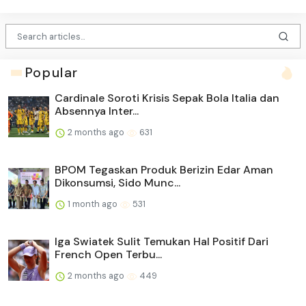
Popular
Cardinale Soroti Krisis Sepak Bola Italia dan
Absennya Inter...
2 months ago
631
BPOM Tegaskan Produk Berizin Edar Aman
Dikonsumsi, Sido Munc...
1 month ago
531
Iga Swiatek Sulit Temukan Hal Positif Dari
French Open Terbu...
2 months ago
449