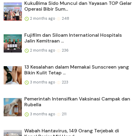
KukuBima Sido Muncul dan Yayasan TOP Gelar
Operasi Bibir Sum...
2 months ago
248
Fujifilm dan Siloam International Hospitals
Jalin Kemitraan ...
2 months ago
236
13 Kesalahan dalam Memakai Sunscreen yang
Bikin Kulit Tetap ...
3 months ago
223
Pemerintah Intensifkan Vaksinasi Campak dan
Rubella
3 months ago
211
Wabah Hantavirus, 149 Orang Terjebak di