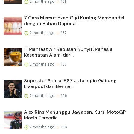
2 months ago
191
7 Cara Memutihkan Gigi Kuning Membandel
dengan Bahan Dapur a...
2 months ago
187
11 Manfaat Air Rebusan Kunyit, Rahasia
Kesehatan Alami dari ...
2 months ago
187
Superstar Senilai £87 Juta Ingin Gabung
Liverpool dan Bermai...
2 months ago
186
Alex Rins Menunggu Jawaban, Kursi MotoGP
Masih Tersedia
2 months ago
186