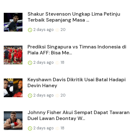
Shakur Stevenson Ungkap Lima Petinju
Terbaik Sepanjang Masa ...
2 days ago
20
Prediksi Singapura vs Timnas Indonesia di
Piala AFF: Bisa Me...
2 days ago
18
Keyshawn Davis Dikritik Usai Batal Hadapi
Devin Haney
2 days ago
20
Johnny Fisher Akui Sempat Dapat Tawaran
Duel Lawan Deontay W...
2 days ago
18