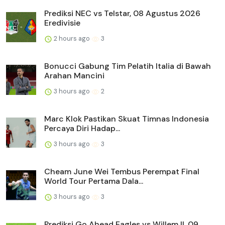
Prediksi NEC vs Telstar, 08 Agustus 2026
Eredivisie
2 hours ago
3
Bonucci Gabung Tim Pelatih Italia di Bawah
Arahan Mancini
3 hours ago
2
Marc Klok Pastikan Skuat Timnas Indonesia
Percaya Diri Hadap...
3 hours ago
3
Cheam June Wei Tembus Perempat Final
World Tour Pertama Dala...
3 hours ago
3
Prediksi Go Ahead Eagles vs Willem II, 09