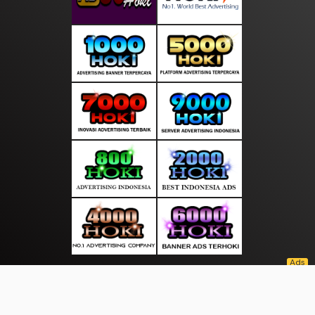
About Us
·
Contact Us
·
Terms & Conditions
·