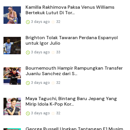
Kamilla Rakhimova Paksa Venus Williams
Bertekuk Lutut Di Tor...
3 days ago
32
Brighton Tolak Tawaran Perdana Espanyol
untuk Igor Julio
3 days ago
33
Bournemouth Hampir Rampungkan Transfer
Juanlu Sanchez dari S...
3 days ago
32
Maya Taguchi, Bintang Baru Jepang Yang
Mirip Idola K-Pop Kor...
3 days ago
32
George Russell Ungkap Tantangan F1 Musim