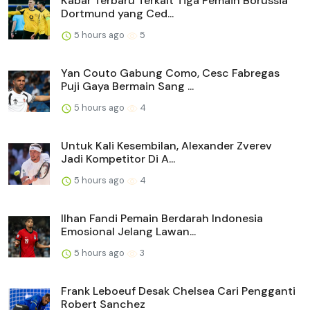
Kabar Terbaru Terkait Tiga Pemain Borussia
Dortmund yang Ced...
5 hours ago
5
Yan Couto Gabung Como, Cesc Fabregas
Puji Gaya Bermain Sang ...
5 hours ago
4
Untuk Kali Kesembilan, Alexander Zverev
Jadi Kompetitor Di A...
5 hours ago
4
Ilhan Fandi Pemain Berdarah Indonesia
Emosional Jelang Lawan...
5 hours ago
3
Frank Leboeuf Desak Chelsea Cari Pengganti
Robert Sanchez