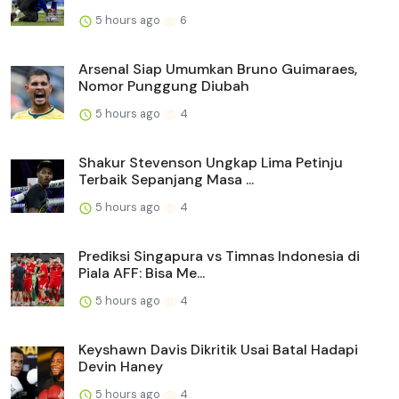
5 hours ago
6
Arsenal Siap Umumkan Bruno Guimaraes,
Nomor Punggung Diubah
5 hours ago
4
Shakur Stevenson Ungkap Lima Petinju
Terbaik Sepanjang Masa ...
5 hours ago
4
Prediksi Singapura vs Timnas Indonesia di
Piala AFF: Bisa Me...
5 hours ago
4
Keyshawn Davis Dikritik Usai Batal Hadapi
Devin Haney
5 hours ago
4