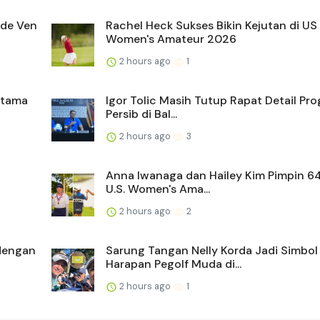
 de Ven
Rachel Heck Sukses Bikin Kejutan di US
Women's Amateur 2026
2 hours ago
1
ertama
Igor Tolic Masih Tutup Rapat Detail Pr
Persib di Bal...
2 hours ago
3
Anna Iwanaga dan Hailey Kim Pimpin 6
U.S. Women's Ama...
2 hours ago
2
dengan
Sarung Tangan Nelly Korda Jadi Simbol
Harapan Pegolf Muda di...
2 hours ago
1