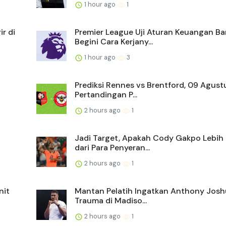
1 hour ago
1
r di
Premier League Uji Aturan Keuangan Ba
Begini Cara Kerjany...
1 hour ago
3
Prediksi Rennes vs Brentford, 09 Agus
Pertandingan P...
2 hours ago
1
Jadi Target, Apakah Cody Gakpo Lebih 
dari Para Penyeran...
2 hours ago
1
nit
Mantan Pelatih Ingatkan Anthony Josh
Trauma di Madiso...
2 hours ago
1