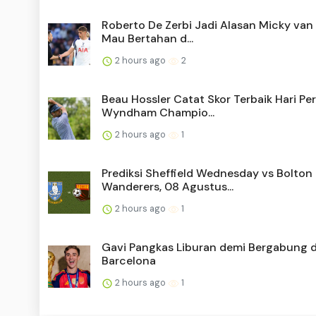
Roberto De Zerbi Jadi Alasan Micky van
Mau Bertahan d...
2 hours ago
2
Beau Hossler Catat Skor Terbaik Hari P
Wyndham Champio...
2 hours ago
1
Prediksi Sheffield Wednesday vs Bolton
Wanderers, 08 Agustus...
2 hours ago
1
Gavi Pangkas Liburan demi Bergabung 
Barcelona
2 hours ago
1