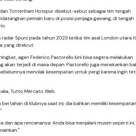
l dan Tottenham Hotspur disebut-sebut sebagai tim tengah
ndatangkan pemain baru di posisi penjaga gawang, di tengah
io.
am radar Spurs pada tahun 2023 ketika tim asal London utara i
a yang direkrut.
ngkat, agen Federico Pastorello kini bisa segera melakukan
g akan terjadi di masa depan. Pastorello juga menekankan b
 sebelumnya menolak kesempatan untuk pergi karena ingin te
Italia, Tutto Mercato Web.
ngin bertahan di klubnya saat ini; dia bahkan memiliki kesempata
"
a dan apa rencananya. Anda bisa menjalani musim seperti ini,
mainkan."