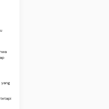
tu
ahwa
tap
n yang
 tetapi