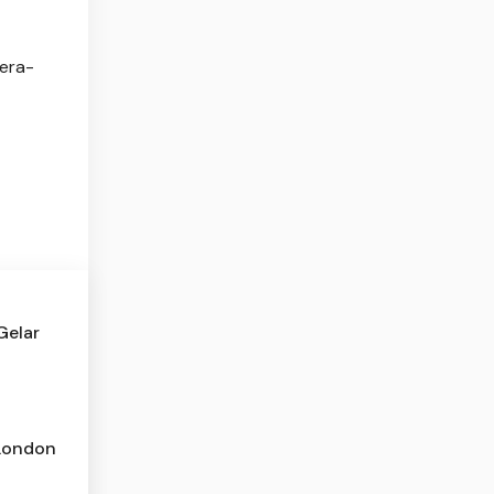
era-
Gelar
 London