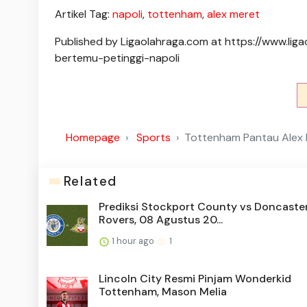
Artikel Tag:
napoli
,
tottenham
,
alex meret
Published by Ligaolahraga.com at https://www.l
bertemu-petinggi-napoli
Homepage
Sports
Tottenham Pantau Alex 
Related
Prediksi Stockport County vs Doncaste
Rovers, 08 Agustus 20...
1 hour ago
1
Lincoln City Resmi Pinjam Wonderkid
Tottenham, Mason Melia