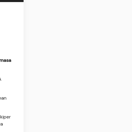
 masa
A
ean
kiper
ga