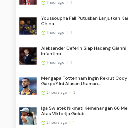
1 hour ago
1
Youssoupha Fall Putuskan Lanjutkan Kari
China
1 hour ago
1
Aleksander Ceferin Siap Hadang Gianni
Infantino
1 hour ago
1
Mengapa Tottenham Ingin Rekrut Cody
Gakpo? Ini Alasan Utaman...
2 hours ago
3
Iga Swiatek Nikmati Kemenangan 66 Me
Atas Viktorija Golub...
2 hours ago
1