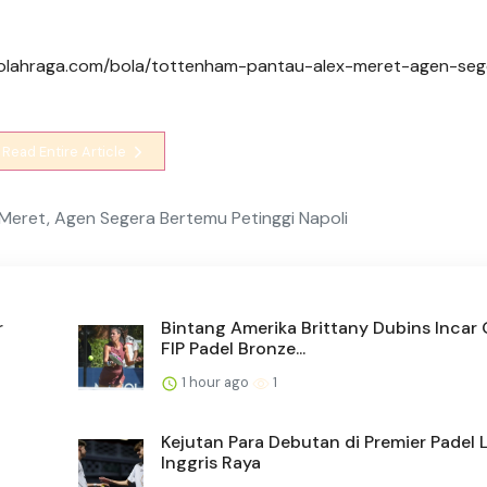
igaolahraga.com/bola/tottenham-pantau-alex-meret-agen-seg
Read Entire Article
Meret, Agen Segera Bertemu Petinggi Napoli
r
Bintang Amerika Brittany Dubins Incar 
FIP Padel Bronze...
1 hour ago
1
Kejutan Para Debutan di Premier Padel
Inggris Raya