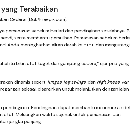
 yang Terabaikan
kan Cedera. [Dok/Freepik.com].
ya pemanasan sebelum berlari dan pendinginan setelahnya. P
an sendi, serta membantu pemulihan. Pemanasan sebelum berlar
i Anda, meningkatkan aliran darah ke otot, dan mengurangi 
hal itu bikin otot kaget dan gampang cedera,” ujar pria yang
erakan dinamis seperti
lunges
,
leg swings
, dan
high knees
, yan
eregangan selesai, disarankan untuk melanjutkan dengan jalan
kukan pendinginan. Pendinginan dapat membantu menurunkan de
n otot. Meluangkan waktu sejenak untuk pemanasan dan
atan jangka panjang.