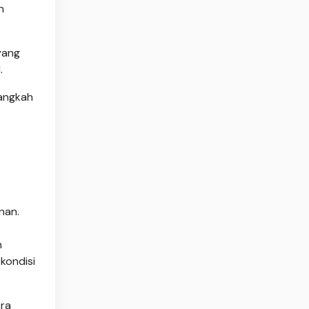
n
yang
.
langkah
nan.
h
kondisi
era