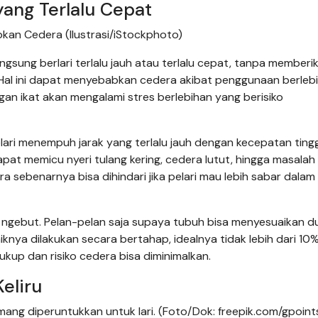
 yang Terlalu Cepat
kan Cedera (Ilustrasi/iStockphoto)
angsung berlari terlalu jauh atau terlalu cepat, tanpa memberi
Hal ini dapat menyebabkan cedera akibat penggunaan berleb
ingan ikat akan mengalami stres berlebihan yang berisiko
ari menempuh jarak yang terlalu jauh dengan kecepatan ting
 dapat memicu nyeri tulang kering, cedera lutut, hingga masala
ebenarnya bisa dihindari jika pelari mau lebih sabar dalam
 ngebut. Pelan-pelan saja supaya tubuh bisa menyesuaikan du
iknya dilakukan secara bertahap, idealnya tidak lebih dari 10
kup dan risiko cedera bisa diminimalkan.
eliru
ang diperuntukkan untuk lari. (Foto/Dok: freepik.com/gpoint