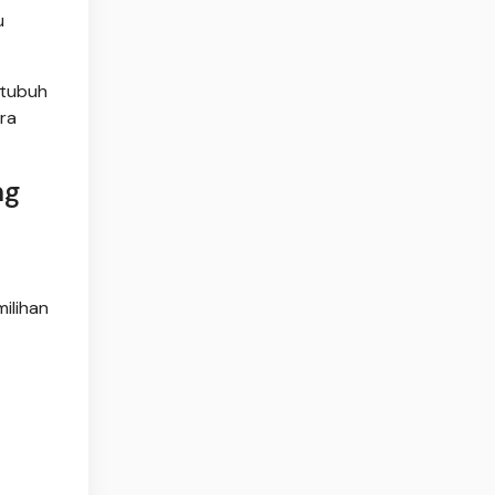
u
 tubuh
ra
ng
ilihan