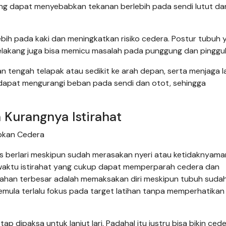
ang dapat menyebabkan tekanan berlebih pada sendi lutut da
ebih pada kaki dan meningkatkan risiko cedera. Postur tubuh 
elakang juga bisa memicu masalah pada punggung dan pinggul
an tengah telapak atau sedikit ke arah depan, serta menjaga 
ri dapat mengurangi beban pada sendi dan otot, sehingga
 Kurangnya Istirahat
bkan Cedera
rus berlari meskipun sudah merasakan nyeri atau ketidaknyama
waktu istirahat yang cukup dapat memperparah cedera dan
lahan terbesar adalah memaksakan diri meskipun tubuh suda
emula terlalu fokus pada target latihan tanpa memperhatikan 
p dipaksa untuk lanjut lari. Padahal itu justru bisa bikin ced