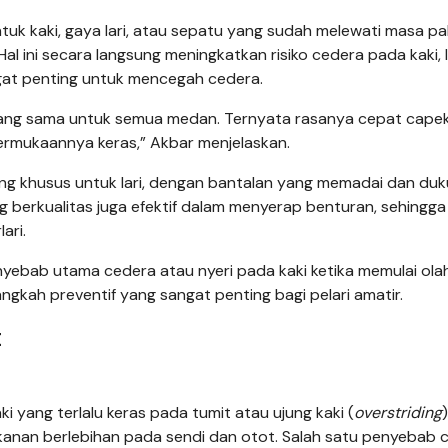
ntuk kaki, gaya lari, atau sepatu yang sudah melewati masa p
l ini secara langsung meningkatkan risiko cedera pada kaki, l
angat penting untuk mencegah cedera.
 yang sama untuk semua medan. Ternyata rasanya cepat cape
permukaannya keras,” Akbar menjelaskan.
g khusus untuk lari, dengan bantalan yang memadai dan du
 berkualitas juga efektif dalam menyerap benturan, sehingga
ari.
enyebab utama cedera atau nyeri pada kaki ketika memulai ola
langkah preventif yang sangat penting bagi pelari amatir.
t
ki yang terlalu keras pada tumit atau ujung kaki (
overstriding
anan berlebihan pada sendi dan otot. Salah satu penyebab 