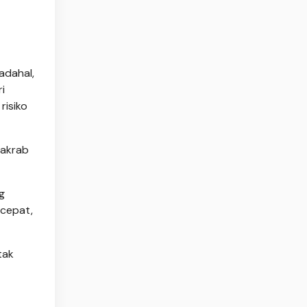
adahal,
i
risiko
 akrab
g
 cepat,
tak