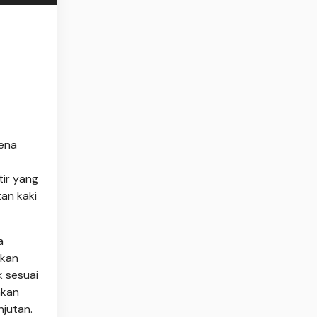
rena
ir yang
an kaki
a
ukan
k sesuai
akan
njutan.