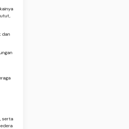
akainya
utut,
k dan
kungan
hraga
), serta
cedera