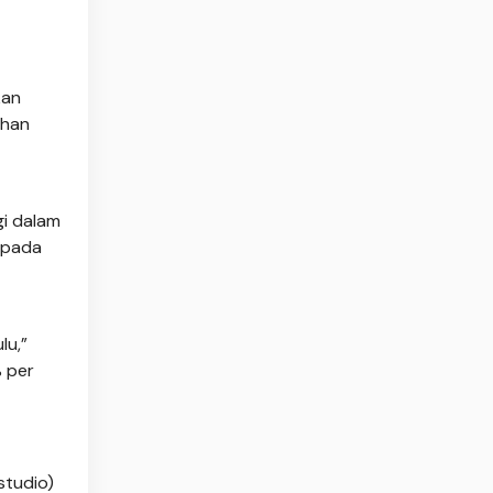
kan
ihan
gi dalam
h pada
lu,”
% per
studio)