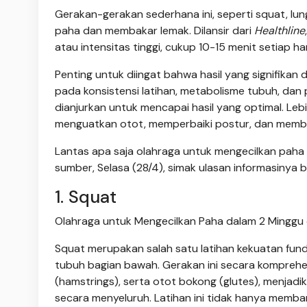
Gerakan-gerakan sederhana ini, seperti squat, lung
paha dan membakar lemak. Dilansir dari
Healthline
atau intensitas tinggi, cukup 10-15 menit setiap 
Penting untuk diingat bahwa hasil yang signifikan
pada konsistensi latihan, metabolisme tubuh, dan 
dianjurkan untuk mencapai hasil yang optimal. Leb
menguatkan otot, memperbaiki postur, dan membua
Lantas apa saja olahraga untuk mengecilkan paha 
sumber, Selasa (28/4), simak ulasan informasinya be
1. Squat
Olahraga untuk Mengecilkan Paha dalam 2 Minggu 
Squat merupakan salah satu latihan kekuatan fund
tubuh bagian bawah. Gerakan ini secara kompreh
(hamstrings), serta otot bokong (glutes), menja
secara menyeluruh. Latihan ini tidak hanya memba