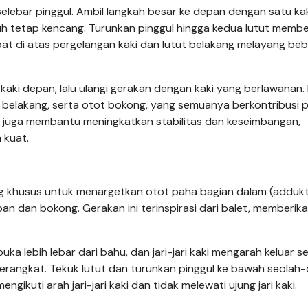
selebar pinggul. Ambil langkah besar ke depan dengan satu kak
uh tetap kencang. Turunkan pinggul hingga kedua lutut memb
pat di atas pergelangan kaki dan lutut belakang melayang be
kaki depan, lalu ulangi gerakan dengan kaki yang berlawanan.
a belakang, serta otot bokong, yang semuanya berkontribusi 
 juga membantu meningkatkan stabilitas dan keseimbangan,
 kuat.
cang khusus untuk menargetkan otot paha bagian dalam (adduk
epan dan bokong. Gerakan ini terinspirasi dari balet, memberik
uka lebih lebar dari bahu, dan jari-jari kaki mengarah keluar se
erangkat. Tekuk lutut dan turunkan pinggul ke bawah seolah-
gikuti arah jari-jari kaki dan tidak melewati ujung jari kaki.