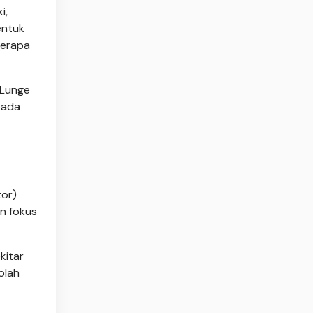
i,
entuk
berapa
 Lunge
pada
tor)
an fokus
kitar
olah