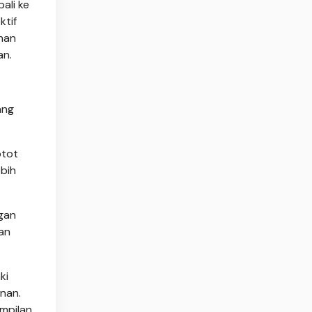
ali ke
ktif
han
an.
ang
otot
ebih
ngan
san
ki
anan.
mpilan