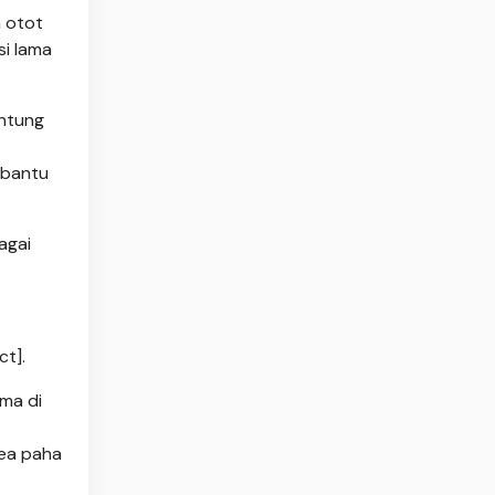
n otot
si lama
antung
mbantu
agai
t].
ma di
rea paha