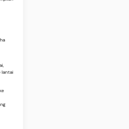
aha
i,
 lantai
ke
ang