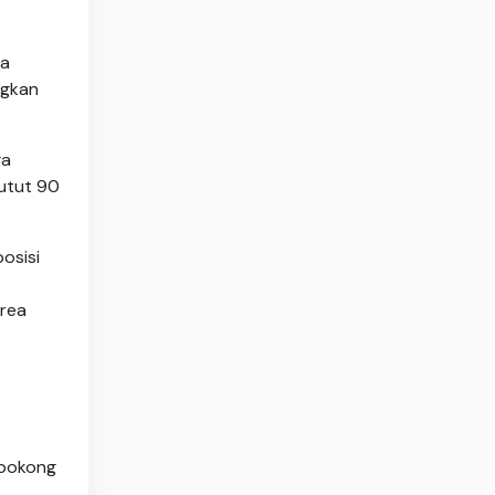
ra
ngkan
ga
lutut 90
osisi
rea
 bokong