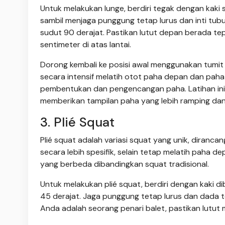
Untuk melakukan lunge, berdiri tegak dengan kaki 
sambil menjaga punggung tetap lurus dan inti tub
sudut 90 derajat. Pastikan lutut depan berada te
sentimeter di atas lantai.
Dorong kembali ke posisi awal menggunakan tumit 
secara intensif melatih otot paha depan dan pah
pembentukan dan pengencangan paha. Latihan ini
memberikan tampilan paha yang lebih ramping dan
3. Plié Squat
Plié squat adalah variasi squat yang unik, diran
secara lebih spesifik, selain tetap melatih paha d
yang berbeda dibandingkan squat tradisional.
Untuk melakukan plié squat, berdiri dengan kaki dib
45 derajat. Jaga punggung tetap lurus dan dada t
Anda adalah seorang penari balet, pastikan lutut men