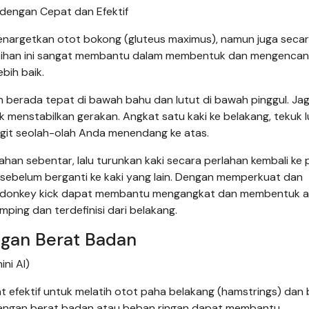
dengan Cepat dan Efektif
menargetkan otot bokong (gluteus maximus), namun juga seca
 Latihan ini sangat membantu dalam membentuk dan mengenca
bih baik.
n berada tepat di bawah bahu dan lutut di bawah pinggul. Ja
 menstabilkan gerakan. Angkat satu kaki ke belakang, tekuk 
angit seolah-olah Anda menendang ke atas.
an sebentar, lalu turunkan kaki secara perlahan kembali ke p
i sebelum berganti ke kaki yang lain. Dengan memperkuat dan
 donkey kick dapat membantu mengangkat dan membentuk a
ping dan terdefinisi dari belakang.
ngan Berat Badan
ni AI)
at efektif untuk melatih otot paha belakang (hamstrings) dan
dengan berat badan atau beban ringan dapat membantu