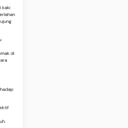
 kaki
erlahan
 ujung
u
emak di
cara
erhadap
ektif
uh.