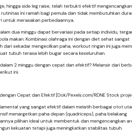
e, hingga side leg raise, telah terbukti efektif mengencangka
, rutinitas ini ramah bagi pemula dan tidak membutuhkan dura
hari untuk merasakan perbedaannya.
 dalam dua minggu dapat bervariasi pada setiap individu, terg
pola makan. Kombinasi olahraga ini dengan diet sehat sangat
ih dari sekadar mengecilkan paha, workout ringan ini juga me
t tubuh terasa lebih bugar secara keseluruhan.
dalam 2 minggu dengan cepat dan efektif? Melansir dari berb
rikut ini.
dengan Cepat dan Efektif [Dok/Pexels.com/RDNE Stock projec
amental yang sangat efektif dalam melatih berbagai otot uta
ensif menargetkan paha depan (quadriceps), paha belakang
dikannya pilihan ideal untuk membentuk dan mengencangkan a
ngun kekuatan tetapi juga meningkatkan stabilitas tubuh.