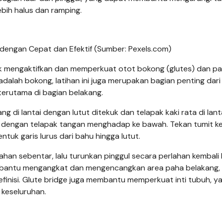
bih halus dan ramping.
dengan Cepat dan Efektif (Sumber: Pexels.com)
tuk mengaktifkan dan memperkuat otot bokong (glutes) dan p
dalah bokong, latihan ini juga merupakan bagian penting dari
terutama di bagian belakang.
g di lantai dengan lutut ditekuk dan telapak kaki rata di lanta
h dengan telapak tangan menghadap ke bawah. Tekan tumit ke
tuk garis lurus dari bahu hingga lutut.
an sebentar, lalu turunkan pinggul secara perlahan kembali 
embantu mengangkat dan mengencangkan area paha belakang,
finisi. Glute bridge juga membantu memperkuat inti tubuh, y
 keseluruhan.