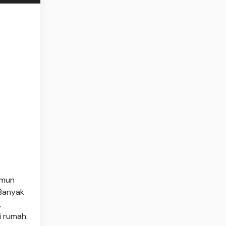
amun
 Banyak
,
i rumah.