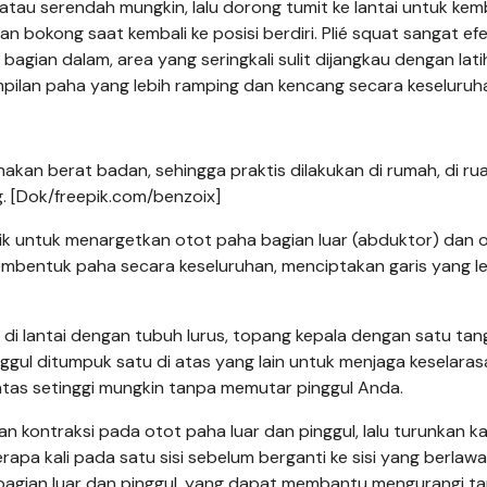
atau serendah mungkin, lalu dorong tumit ke lantai untuk kemb
 bokong saat kembali ke posisi berdiri. Plié squat sangat efe
ian dalam, area yang seringkali sulit dijangkau dengan lati
pilan paha yang lebih ramping dan kencang secara keseluruh
akan berat badan, sehingga praktis dilakukan di rumah, di ru
g. [Dok/freepik.com/benzoix]
 baik untuk menargetkan otot paha bagian luar (abduktor) dan 
embentuk paha secara keseluruhan, menciptakan garis yang l
g di lantai dengan tubuh lurus, topang kepala dengan satu ta
nggul ditumpuk satu di atas yang lain untuk menjaga keselara
 atas setinggi mungkin tanpa memutar pinggul Anda.
 kontraksi pada otot paha luar dan pinggul, lalu turunkan ka
erapa kali pada satu sisi sebelum berganti ke sisi yang berlaw
agian luar dan pinggul, yang dapat membantu mengurangi ta