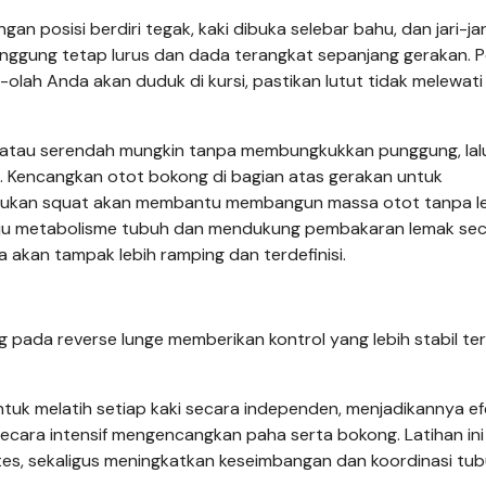
n posisi berdiri tegak, kaki dibuka selebar bahu, dan jari-jari
unggung tetap lurus dan dada terangkat sepanjang gerakan. P
-olah Anda akan duduk di kursi, pastikan lutut tidak melewati
i atau serendah mungkin tanpa membungkukkan punggung, lal
al. Kencangkan otot bokong di bagian atas gerakan untuk
lakukan squat akan membantu membangun massa otot tanpa l
laju metabolisme tubuh dan mendukung pembakaran lemak se
 akan tampak lebih ramping dan terdefinisi.
 pada reverse lunge memberikan kontrol yang lebih stabil t
ntuk melatih setiap kaki secara independen, menjadikannya ef
cara intensif mengencangkan paha serta bokong. Latihan ini
es, sekaligus meningkatkan keseimbangan dan koordinasi tub