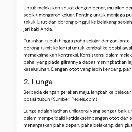
Untuk melakukan squat dengan benar, mulailah denga
sedikit mengarah keluar. Penting untuk menjaga p
tekuk lutut dan dorong pinggul ke belakang seolah
jari kaki Anda.
Turunkan tubuh hingga paha sejajar dengan lanta
dorong tumit ke lantai untuk kembali ke posisi aw
memaksimalkan kontraksi. Konsistensi dalam me
paha, yang pada gilirannya dapat meningkatkan 
keseluruhan. Dengan otot yang lebih kencang, paha
2. Lunge
Berbeda dengan gerakan maju, langkah ke belakang
posisi tubuh (Sumber: Pexels.com)
Lunge adalah latihan unilateral yang sangat baik u
dalam memperbaiki ketidakseimbangan otot dan se
menargetkan paha depan, paha belakang, dan glut