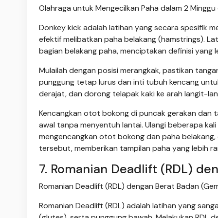
Olahraga untuk Mengecilkan Paha dalam 2 Minggu 
Donkey kick adalah latihan yang secara spesifik 
efektif melibatkan paha belakang (hamstrings).
bagian belakang paha, menciptakan definisi yang le
Mulailah dengan posisi merangkak, pastikan tanga
punggung tetap lurus dan inti tubuh kencang untuk
derajat, dan dorong telapak kaki ke arah langit-l
Kencangkan otot bokong di puncak gerakan dan tah
awal tanpa menyentuh lantai. Ulangi beberapa kal
mengencangkan otot bokong dan paha belakang,
tersebut, memberikan tampilan paha yang lebih ram
7. Romanian Deadlift (RDL) de
Romanian Deadlift (RDL) dengan Berat Badan (Gemi
Romanian Deadlift (RDL) adalah latihan yang sang
(glutes), serta punggung bawah. Melakukan RDL 