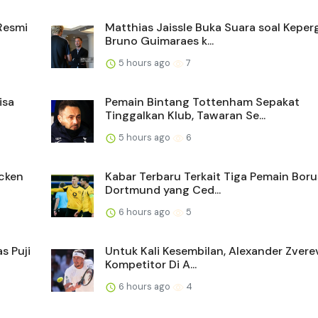
Resmi
Matthias Jaissle Buka Suara soal Keper
Bruno Guimaraes k...
5 hours ago
7
isa
Pemain Bintang Tottenham Sepakat
Tinggalkan Klub, Tawaran Se...
5 hours ago
6
ncken
Kabar Terbaru Terkait Tiga Pemain Boru
Dortmund yang Ced...
6 hours ago
5
s Puji
Untuk Kali Kesembilan, Alexander Zvere
Kompetitor Di A...
6 hours ago
4