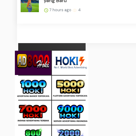
yang Baru
7 hours ago
4