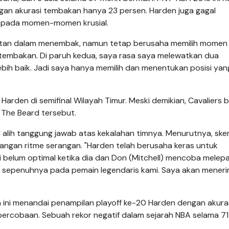
gan akurasi tembakan hanya 23 persen. Harden juga gagal
r pada momen-momen krusial.
itan dalam menembak, namun tetap berusaha memilih momen 
tembakan. Di paruh kedua, saya rasa saya melewatkan dua
h baik. Jadi saya hanya memilih dan menentukan posisi yan
arden di semifinal Wilayah Timur. Meski demikian, Cavaliers 
 The Beard tersebut.
il alih tanggung jawab atas kekalahan timnya. Menurutnya, sk
ngan ritme serangan. "Harden telah berusaha keras untuk
belum optimal ketika dia dan Don (Mitchell) mencoba melep
an sepenuhnya pada pemain legendaris kami. Saya akan mener
 ini menandai penampilan playoff ke-20 Harden dengan akura
ercobaan. Sebuah rekor negatif dalam sejarah NBA selama 71