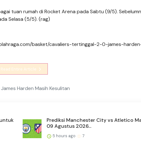
bagai tuan rumah di Rocket Arena pada Sabtu (9/5). Sebelumn
ada Selasa (5/5). (rag)
gaolahraga.com/basket/cavaliers-tertinggal-2-0-james-harde
Read Entire Article
, James Harden Masih Kesulitan
 untuk
Prediksi Manchester City vs Atletico Ma
09 Agustus 2026...
5 hours ago
7