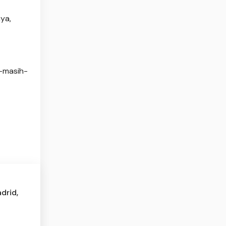
ya,
n-masih-
drid,