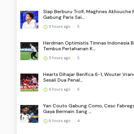
Siap Berburu Trofi, Maghnes Akliouche 
Gabung Paris Sai...
5 hours ago
5
Herdman Optimistis Timnas Indonesia B
Tembus Pertahanan K...
5 hours ago
5
Hearts Dihajar Benfica 6-1, Wouter Vra
Sesali Dua Penal...
6 hours ago
6
Yan Couto Gabung Como, Cesc Fabrega
Gaya Bermain Sang ...
6 hours ago
4