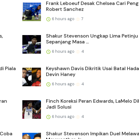
Frank Leboeuf Desak Chelsea Cari Peng
Robert Sanchez
6 hours ago
7
s,
Shakur Stevenson Ungkap Lima Petinju 
Sepanjang Masa ...
6 hours ago
4
i Piala
Keyshawn Davis Dikritik Usai Batal Hada
Devin Haney
6 hours ago
4
ran
Finch Koreksi Peran Edwards, LaMelo D
Jadi Solusi
6 hours ago
4
 Coba
Shakur Stevenson Impikan Duel Melawa