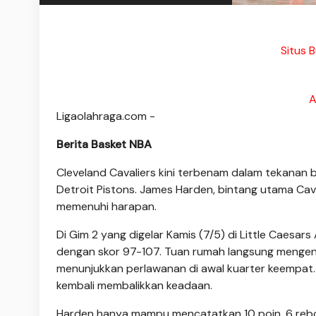
Situs 
A
Ligaolahraga.com -
Berita Basket NBA
Cleveland Cavaliers kini terbenam dalam tekanan be
Detroit Pistons. James Harden, bintang utama Cav
memenuhi harapan.
Di Gim 2 yang digelar Kamis (7/5) di Little Caesar
dengan skor 97-107. Tuan rumah langsung mengend
menunjukkan perlawanan di awal kuarter keempat.
kembali membalikkan keadaan.
Harden hanya mampu mencatatkan 10 poin, 6 rebou