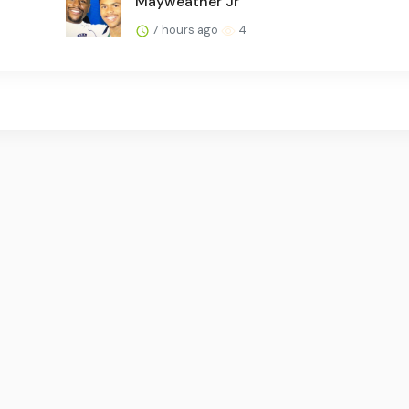
Mayweather Jr
7 hours ago
4