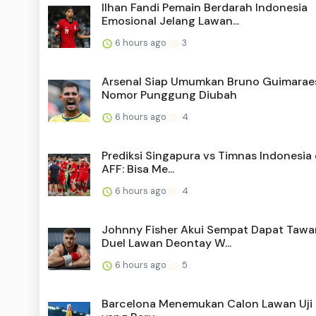
Ilhan Fandi Pemain Berdarah Indonesia
Emosional Jelang Lawan...
6 hours ago
3
Arsenal Siap Umumkan Bruno Guimarae
Nomor Punggung Diubah
6 hours ago
4
Prediksi Singapura vs Timnas Indonesia d
AFF: Bisa Me...
6 hours ago
4
Johnny Fisher Akui Sempat Dapat Tawa
Duel Lawan Deontay W...
6 hours ago
5
Barcelona Menemukan Calon Lawan Uji