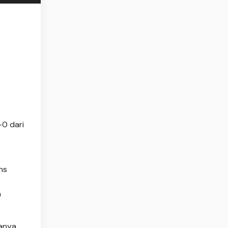
-0 dari
ns
a
hanya