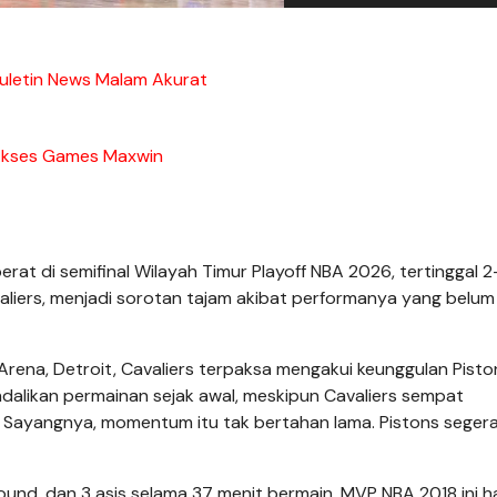
Buletin News Malam Akurat
kses Games Maxwin
rat di semifinal Wilayah Timur Playoff NBA 2026, tertinggal 2
aliers, menjadi sorotan tajam akibat performanya yang belum
s Arena, Detroit, Cavaliers terpaksa mengakui keunggulan Pisto
alikan permainan sejak awal, meskipun Cavaliers sempat
 Sayangnya, momentum itu tak bertahan lama. Pistons seger
nd, dan 3 asis selama 37 menit bermain. MVP NBA 2018 ini 