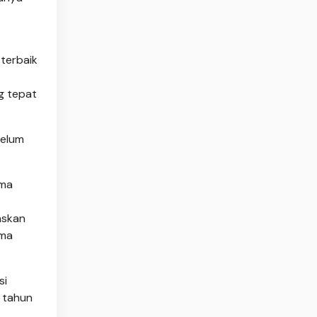
terbaik
g tepat
belum
ema
askan
ima
si
 tahun