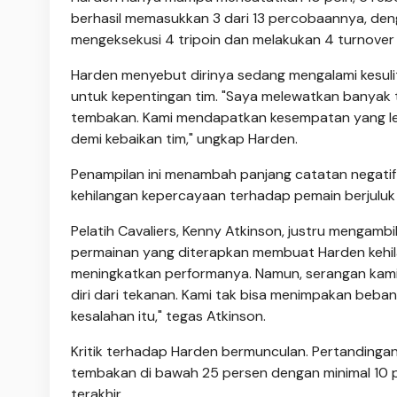
berhasil memasukkan 3 dari 13 percobaannya, den
mengeksekusi 4 tripoin dan melakukan 4 turnove
Harden menyebut dirinya sedang mengalami kesul
untuk kepentingan tim. "Saya melewatkan banyak 
tembakan. Kami mendapatkan kesempatan yang lebi
demi kebaikan tim," ungkap Harden.
Penampilan ini menambah panjang catatan negatif H
kehilangan kepercayaan terhadap pemain berjuluk
Pelatih Cavaliers, Kenny Atkinson, justru mengamb
permainan yang diterapkan membuat Harden kehila
meningkatkan performanya. Namun, serangan kami 
diri dari tekanan. Kami tak bisa menimpakan beb
kesalahan itu," tegas Atkinson.
Kritik terhadap Harden bermunculan. Pertandingan
tembakan di bawah 25 persen dengan minimal 10 p
terakhir.