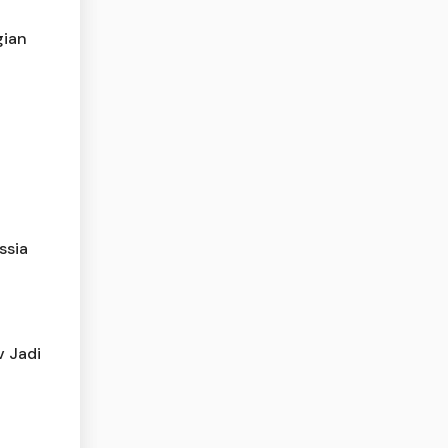
gian
ssia
v Jadi