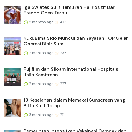
Iga Swiatek Sulit Temukan Hal Positif Dari
French Open Terbu...
2 months ago
409
KukuBima Sido Muncul dan Yayasan TOP Gelar
Operasi Bibir Sum...
2 months ago
236
Fujifilm dan Siloam International Hospitals
Jalin Kemitraan ...
2 months ago
227
13 Kesalahan dalam Memakai Sunscreen yang
Bikin Kulit Tetap ...
3 months ago
211
Pemerintah Intensifkan Vaksinasi Campak dan