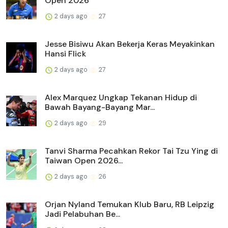
Open 2026
2 days ago
27
Jesse Bisiwu Akan Bekerja Keras Meyakinkan
Hansi Flick
2 days ago
27
Alex Marquez Ungkap Tekanan Hidup di
Bawah Bayang-Bayang Mar...
2 days ago
29
Tanvi Sharma Pecahkan Rekor Tai Tzu Ying di
Taiwan Open 2026...
2 days ago
26
Orjan Nyland Temukan Klub Baru, RB Leipzig
Jadi Pelabuhan Be...