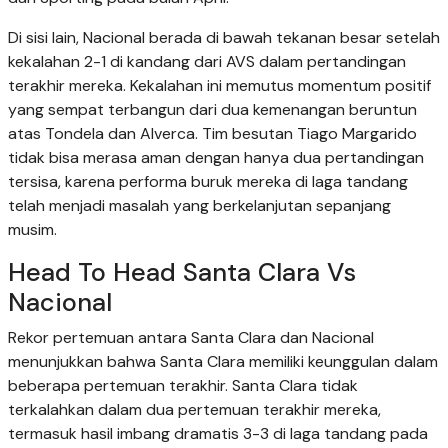
Di sisi lain, Nacional berada di bawah tekanan besar setelah
kekalahan 2-1 di kandang dari AVS dalam pertandingan
terakhir mereka. Kekalahan ini memutus momentum positif
yang sempat terbangun dari dua kemenangan beruntun
atas Tondela dan Alverca. Tim besutan Tiago Margarido
tidak bisa merasa aman dengan hanya dua pertandingan
tersisa, karena performa buruk mereka di laga tandang
telah menjadi masalah yang berkelanjutan sepanjang
musim.
Head To Head Santa Clara Vs
Nacional
Rekor pertemuan antara Santa Clara dan Nacional
menunjukkan bahwa Santa Clara memiliki keunggulan dalam
beberapa pertemuan terakhir. Santa Clara tidak
terkalahkan dalam dua pertemuan terakhir mereka,
termasuk hasil imbang dramatis 3-3 di laga tandang pada