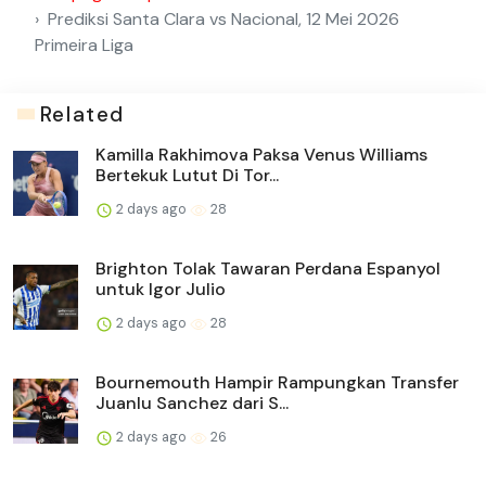
Prediksi Santa Clara vs Nacional, 12 Mei 2026
Primeira Liga
Related
Kamilla Rakhimova Paksa Venus Williams
Bertekuk Lutut Di Tor...
2 days ago
28
Brighton Tolak Tawaran Perdana Espanyol
untuk Igor Julio
2 days ago
28
Bournemouth Hampir Rampungkan Transfer
Juanlu Sanchez dari S...
2 days ago
26