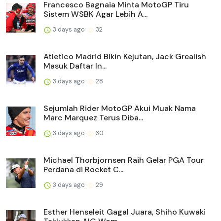
Francesco Bagnaia Minta MotoGP Tiru
Sistem WSBK Agar Lebih A...
3 days ago
32
Atletico Madrid Bikin Kejutan, Jack Grealish
Masuk Daftar In...
3 days ago
28
Sejumlah Rider MotoGP Akui Muak Nama
Marc Marquez Terus Diba...
3 days ago
30
Michael Thorbjornsen Raih Gelar PGA Tour
Perdana di Rocket C...
3 days ago
29
Esther Henseleit Gagal Juara, Shiho Kuwaki