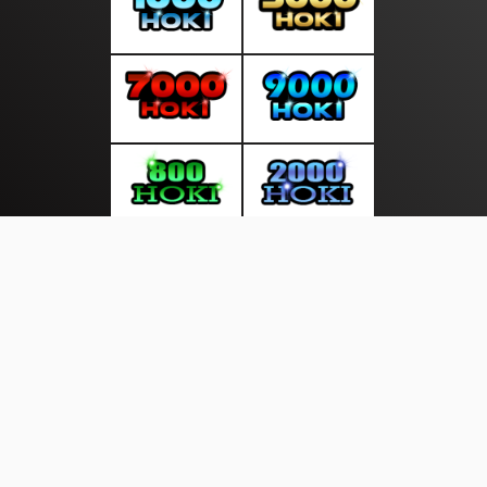
About Us
·
Contact Us
·
Terms & Conditions
·
© asianupdate.info 2026. All rights are reserved
Helath |
Pilkada |