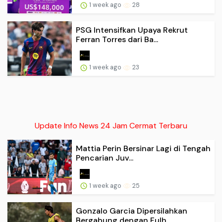
1 week ago
28
PSG Intensifkan Upaya Rekrut
Ferran Torres dari Ba...
1 week ago
23
Update Info News 24 Jam Cermat Terbaru
Mattia Perin Bersinar Lagi di Tengah
Pencarian Juv...
1 week ago
25
Gonzalo Garcia Dipersilahkan
Bergabung dengan Fulh...