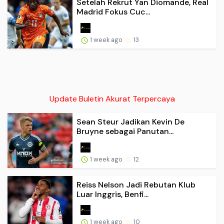
Setelah Rekrut Yan Diomande, Real
Madrid Fokus Cuc...
1 week ago
13
Update Buletin Akurat Terpercaya
Sean Steur Jadikan Kevin De
Bruyne sebagai Panutan...
1 week ago
12
Reiss Nelson Jadi Rebutan Klub
Luar Inggris, Benfi...
1 week ago
10