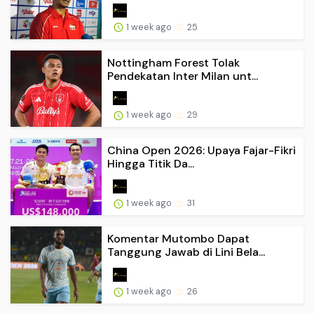
1 week ago
25
Nottingham Forest Tolak
Pendekatan Inter Milan unt...
1 week ago
29
China Open 2026: Upaya Fajar-Fikri
Hingga Titik Da...
1 week ago
31
Komentar Mutombo Dapat
Tanggung Jawab di Lini Bela...
1 week ago
26