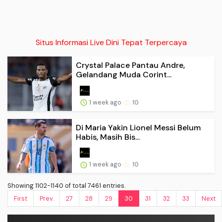
Situs Informasi Live Dini Tepat Terpercaya
Crystal Palace Pantau Andre,
Gelandang Muda Corint...
1 week ago
10
Di Maria Yakin Lionel Messi Belum
Habis, Masih Bis...
1 week ago
10
Showing 1102-1140 of total 7461 entries.
First
Prev.
27
28
29
30
31
32
33
Next