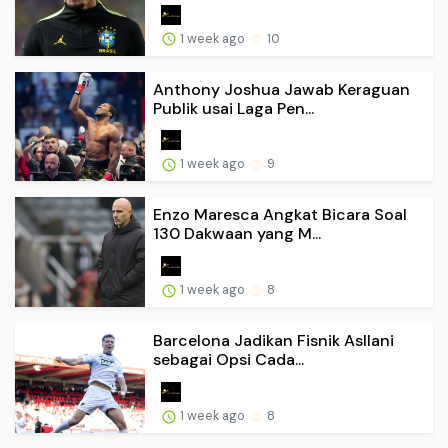
1 week ago
10
Anthony Joshua Jawab Keraguan
Publik usai Laga Pen...
1 week ago
9
Enzo Maresca Angkat Bicara Soal
130 Dakwaan yang M...
1 week ago
8
Barcelona Jadikan Fisnik Asllani
sebagai Opsi Cada...
1 week ago
8