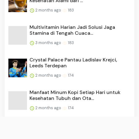
Kesehatan Alami dari ...
2 months ago
183
Multivitamin Harian Jadi Solusi Jaga
Stamina di Tengah Cuaca...
3 months ago
183
Crystal Palace Pantau Ladislav Krejci,
Leeds Terdepan
2 months ago
174
Manfaat Minum Kopi Setiap Hari untuk
Kesehatan Tubuh dan Ota...
2 months ago
174
Prediksi Gibraltar vs British Virgin Islands,
04 Juni 2026 P...