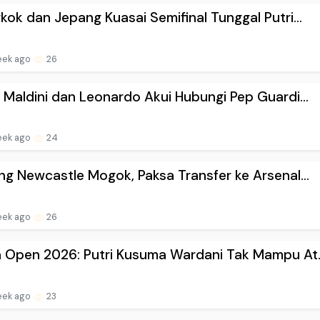
kok dan Jepang Kuasai Semifinal Tunggal Putri...
eek ago
26
 Maldini dan Leonardo Akui Hubungi Pep Guardi...
eek ago
24
ng Newcastle Mogok, Paksa Transfer ke Arsenal...
eek ago
26
 Open 2026: Putri Kusuma Wardani Tak Mampu At..
eek ago
23