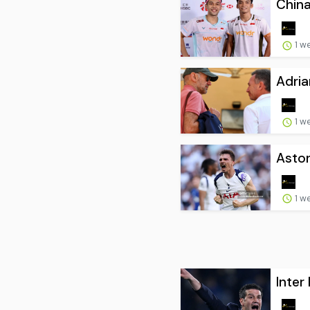
China
1 w
Adria
1 w
Aston
1 w
Inter