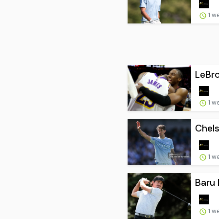
1 w
LeBr
1 w
Chels
1 w
Baru 
1 w