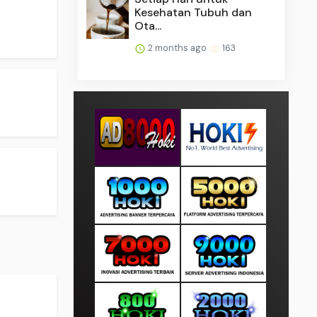
Kesehatan Tubuh dan
Ota...
2 months ago
163