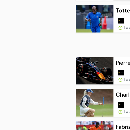
Totte
1 w
Pierr
1 w
Charl
1 w
Fabri