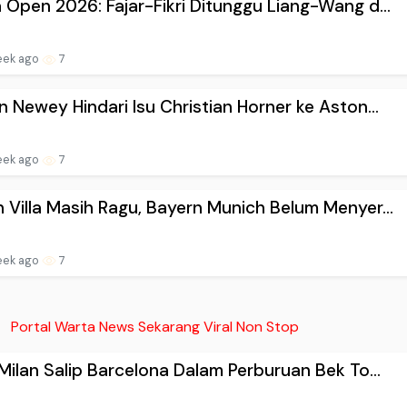
 Open 2026: Fajar-Fikri Ditunggu Liang-Wang d...
eek ago
7
n Newey Hindari Isu Christian Horner ke Aston...
eek ago
7
 Villa Masih Ragu, Bayern Munich Belum Menyer...
eek ago
7
Portal Warta News Sekarang Viral Non Stop
 Milan Salip Barcelona Dalam Perburuan Bek To...