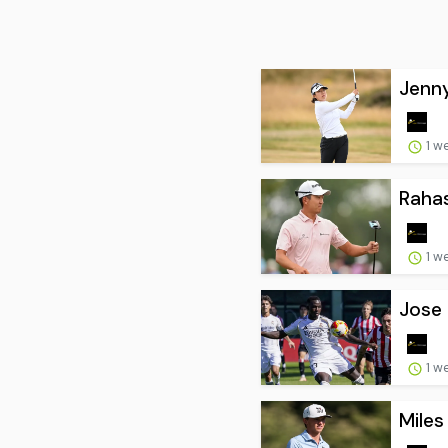
Jenny
1 w
Rahas
1 w
Jose 
1 w
Miles