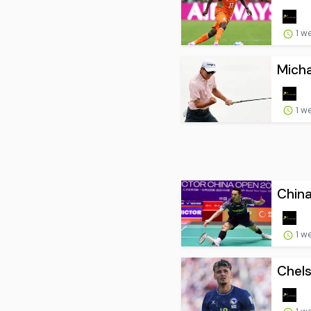
1 w
Micha
1 w
China
1 w
Chels