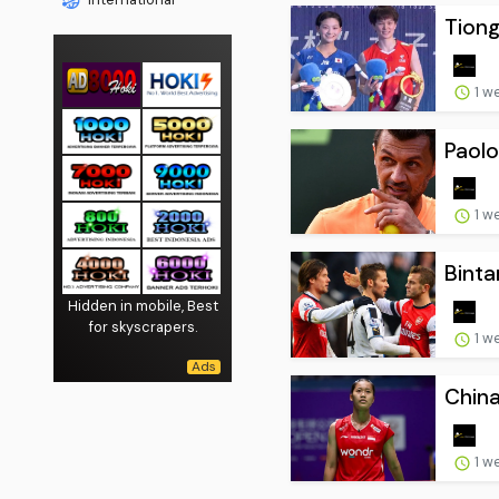
Tiong
1 w
Paolo
1 w
Binta
Hidden in mobile, Best
for skyscrapers.
1 w
China
1 w