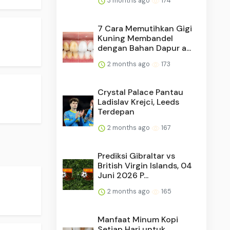
3 months ago
174
7 Cara Memutihkan Gigi
Kuning Membandel
dengan Bahan Dapur a...
2 months ago
173
Crystal Palace Pantau
Ladislav Krejci, Leeds
Terdepan
2 months ago
167
Prediksi Gibraltar vs
British Virgin Islands, 04
Juni 2026 P...
2 months ago
165
Manfaat Minum Kopi
Setiap Hari untuk