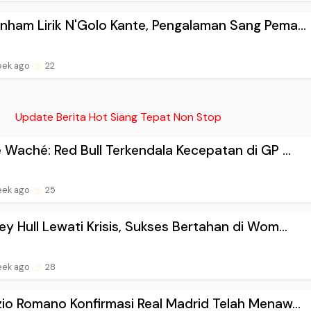
nham Lirik N'Golo Kante, Pengalaman Sang Pema...
eek ago
22
Update Berita Hot Siang Tepat Non Stop
e Waché: Red Bull Terkendala Kecepatan di GP ...
eek ago
25
ey Hull Lewati Krisis, Sukses Bertahan di Wom...
eek ago
28
zio Romano Konfirmasi Real Madrid Telah Menaw...