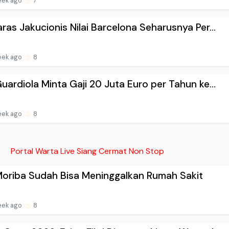
eek ago
7
ras Jakucionis Nilai Barcelona Seharusnya Per...
eek ago
8
uardiola Minta Gaji 20 Juta Euro per Tahun ke...
eek ago
8
Portal Warta Live Siang Cermat Non Stop
 Moriba Sudah Bisa Meninggalkan Rumah Sakit
eek ago
8