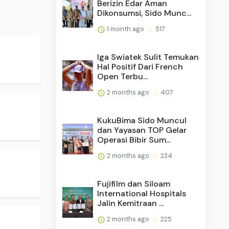
Berizin Edar Aman
Dikonsumsi, Sido Munc...
1 month ago
517
Iga Swiatek Sulit Temukan
Hal Positif Dari French
Open Terbu...
2 months ago
407
KukuBima Sido Muncul
dan Yayasan TOP Gelar
Operasi Bibir Sum...
2 months ago
234
Fujifilm dan Siloam
International Hospitals
Jalin Kemitraan ...
2 months ago
225