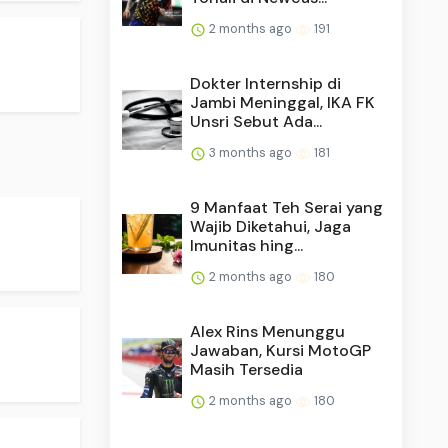
2 months ago
191
Dokter Internship di
Jambi Meninggal, IKA FK
Unsri Sebut Ada...
3 months ago
181
9 Manfaat Teh Serai yang
Wajib Diketahui, Jaga
Imunitas hing...
2 months ago
180
Alex Rins Menunggu
Jawaban, Kursi MotoGP
Masih Tersedia
2 months ago
180