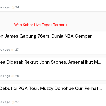
eek ago
24
Web Kabar Live Tepat Terbaru
on James Gabung 76ers, Dunia NBA Gempar
eek ago
27
ea Didesak Rekrut John Stones, Arsenal Ikut M...
eek ago
25
Debut di PGA Tour, Muzzy Donohue Curi Perhati...
eek ago
27