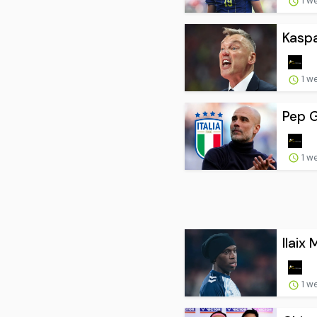
1 w
Kaspa
1 w
Pep G
1 w
Ilaix
1 w