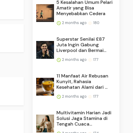
5 Kesalahan Umum Pelari
Amatir yang Bisa
Menyebabkan Cedera
2 months ago
180
Superstar Senilai £87
Juta Ingin Gabung
Liverpool dan Bermai...
2 months ago
177
11 Manfaat Air Rebusan
Kunyit, Rahasia
Kesehatan Alami dari ...
2 months ago
177
Multivitamin Harian Jadi
Solusi Jaga Stamina di
Tengah Cuaca...