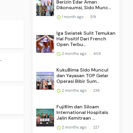
Berizin Edar Aman
Dikonsumsi, Sido Munc...
1 month ago
519
Iga Swiatek Sulit Temukan
Hal Positif Dari French
Open Terbu...
2 months ago
409
.
KukuBima Sido Muncul
dan Yayasan TOP Gelar
Operasi Bibir Sum...
2 months ago
236
Fujifilm dan Siloam
International Hospitals
Jalin Kemitraan ...
2 months ago
227