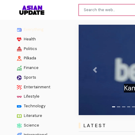
Everything
Health
Politics
Pilkada
Finance
Previous
Sports
Bright
Entertainment
Lifestyle
Technology
Literature
LATEST
Science
International