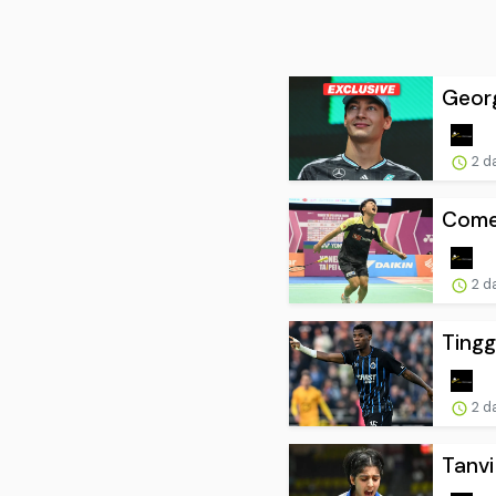
Georg
2 d
Comeb
2 d
Tingg
2 d
Tanvi