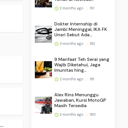
2 months ago
191
Dokter Internship di
Jambi Meninggal, IKA FK
Unsri Sebut Ada...
3 months ago
182
9 Manfaat Teh Serai yang
Wajib Diketahui, Jaga
Imunitas hing...
2 months ago
181
Alex Rins Menunggu
Jawaban, Kursi MotoGP
Masih Tersedia
2 months ago
180
..