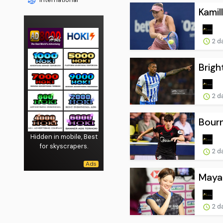
Kamil
2 d
Brigh
2 d
Bourn
Hidden in mobile, Best
for skyscrapers.
2 d
Maya 
2 d