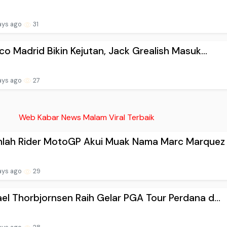
ays ago
31
ico Madrid Bikin Kejutan, Jack Grealish Masuk...
ays ago
27
Web Kabar News Malam Viral Terbaik
lah Rider MotoGP Akui Muak Nama Marc Marquez .
ays ago
29
el Thorbjornsen Raih Gelar PGA Tour Perdana d...