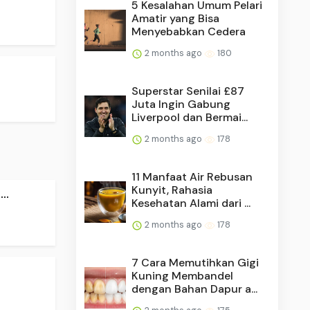
5 Kesalahan Umum Pelari
Amatir yang Bisa
Menyebabkan Cedera
2 months ago
180
Superstar Senilai £87
Juta Ingin Gabung
Liverpool dan Bermai...
2 months ago
178
11 Manfaat Air Rebusan
Kunyit, Rahasia
..
Kesehatan Alami dari ...
2 months ago
178
7 Cara Memutihkan Gigi
Kuning Membandel
dengan Bahan Dapur a...