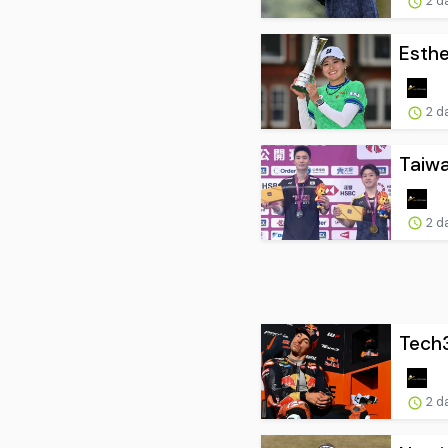
2 d
Esthe
2 d
Taiwa
2 d
Tech3
2 d