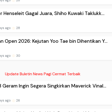
ays ago
28
r Henseleit Gagal Juara, Shiho Kuwaki Taklukk...
ays ago
28
n Open 2026: Kejutan Yoo Tae bin Dihentikan Y...
ays ago
30
Update Buletin News Pagi Cermat Terbaik
 Geram Ingin Segera Singkirkan Maverick Vinal...
ays ago
26