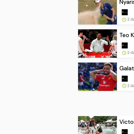
Nyari
2 d
Teo K
2 d
Galat
2 d
Victo