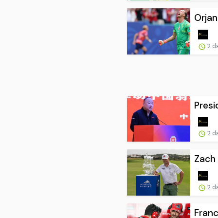
Orjan
2 d
Presi
2 d
Zach 
2 d
Franc