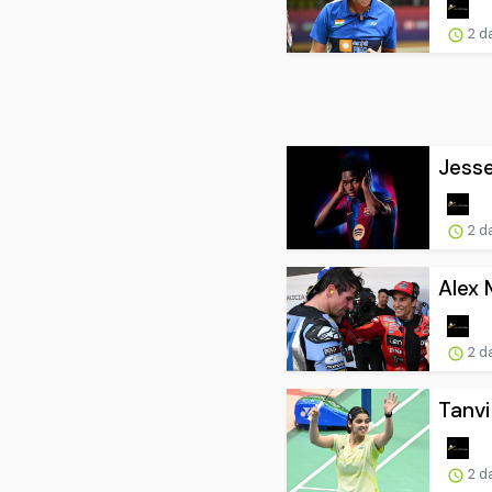
2 d
Jesse
2 d
Alex 
2 d
Tanvi
2 d