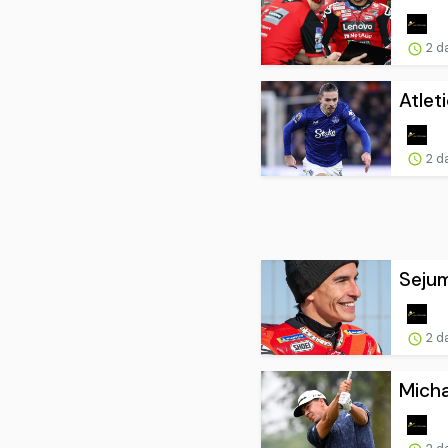
2 d
Atlet
2 d
Sejum
2 d
Micha