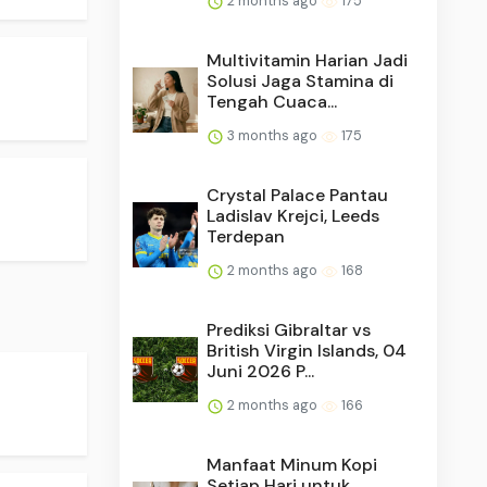
2 months ago
175
Multivitamin Harian Jadi
Solusi Jaga Stamina di
Tengah Cuaca...
3 months ago
175
Crystal Palace Pantau
Ladislav Krejci, Leeds
Terdepan
2 months ago
168
Prediksi Gibraltar vs
British Virgin Islands, 04
Juni 2026 P...
2 months ago
166
Manfaat Minum Kopi
Setiap Hari untuk